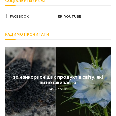
СОЦІАЛЬНІ МЕРЕЖІ
FACEBOOK
YOUTUBE
РАДИМО ПРОЧИТАТИ
10 найкорисніших продуктів світу, які
ви не вживаєте
14/Лип/2019