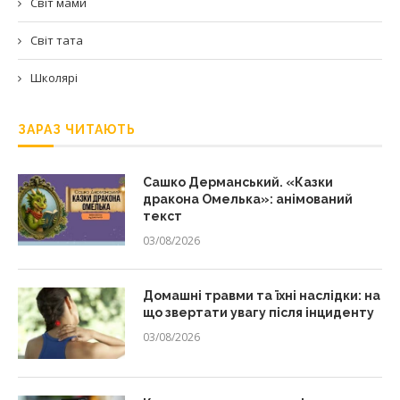
Світ мами
Світ тата
Школярі
ЗАРАЗ ЧИТАЮТЬ
Сашко Дерманський. «Казки
дракона Омелька»: анімований
текст
03/08/2026
Домашні травми та їхні наслідки: на
що звертати увагу після інциденту
03/08/2026