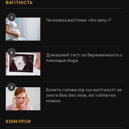
ВАГІТНІСТЬ
1
Чи можна вагітним «Но-шпу»?
2
Домашний тест на беременность с
помощью йода
3
Болить голова під час вагітності: як
зняти біль без ліків, які таблетки
можна
КОНКУРСИ