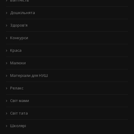
Дошкільнята
Здоров'я
Конкурси
Краса
Малюки
Матеріали для НУШ
Релакс
Світ мами
Світ тата
Школярі