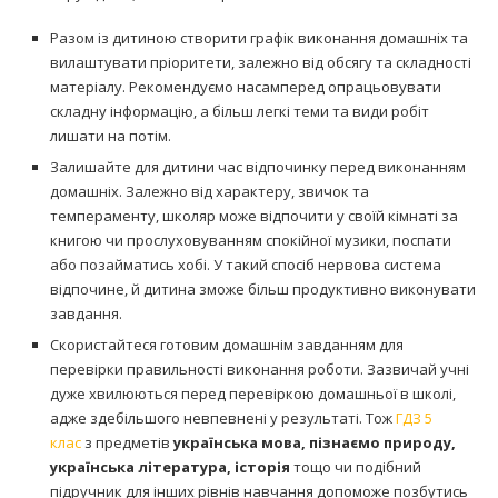
Разом із дитиною створити графік виконання домашніх та
вилаштувати пріоритети, залежно від обсягу та складності
матеріалу. Рекомендуємо насамперед опрацьовувати
складну інформацію, а більш легкі теми та види робіт
лишати на потім.
Залишайте для дитини час відпочинку перед виконанням
домашніх. Залежно від характеру, звичок та
темпераменту, школяр може відпочити у своїй кімнаті за
книгою чи прослуховуванням спокійної музики, поспати
або позайматись хобі. У такий спосіб нервова система
відпочине, й дитина зможе більш продуктивно виконувати
завдання.
Скористайтеся готовим домашнім завданням для
перевірки правильності виконання роботи. Зазвичай учні
дуже хвилюються перед перевіркою домашньої в школі,
адже здебільшого невпевнені у результаті. Тож
ГДЗ 5
клас
з предметів
українська мова, пізнаємо природу,
українська література, історія
тощо чи подібний
підручник для інших рівнів навчання допоможе позбутись