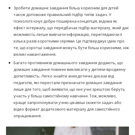
Зробити домашнє завдання більш корисним для дітей
також допоможе правильний підбір типів задач. У
психології існує добре поширена концепція, відома як
ефект інтервалу, що передбачає підбір матеріалу, який дає
можливість легше вивчати інформацію, переглядаючи її
кілька разів короткими серіями. Це підтверджує ідею про
те, що коротші завдання можуть бути більш корисними, ніж
великі навантаження.
Багато противників домашнього завдання додають, що
домашні завдання повинні викликати у дитини вроджену
допитливість. Легко знайти анекдотичні докази від
педагогів, які перестали призначати домашні завдання
лише для того, щоб виявити, що їхні учні зрештою беруть
участь у більш самостійному навчанні. Тож, можливо,
краще запропонувати учню цікавіші сюжети задач або
відео формат додаткового матеріалу для самостійного
опрацювання.