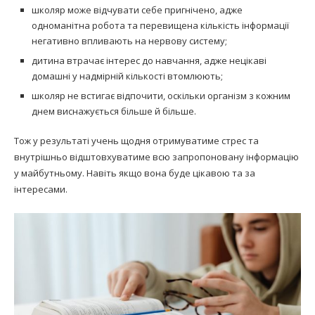
школяр може відчувати себе пригнічено, адже
одноманітна робота та перевищена кількість інформації
негативно впливають на нервову систему;
дитина втрачає інтерес до навчання, адже нецікаві
домашні у надмірній кількості втомлюють;
школяр не встигає відпочити, оскільки організм з кожним
днем виснажується більше й більше.
Тож у результаті учень щодня отримуватиме стрес та
внутрішньо відштовхуватиме всю запропоновану інформацію
у майбутньому. Навіть якщо вона буде цікавою та за
інтересами.