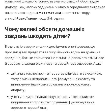
жаль, нині школярі отримують значно більший обсяг задач
додому. Тож, наприклад, учень 5 класу в середньому витрачає
на розв’язок задач з
математики
, написання твору
з
англійської мови
тощо 3-4 години.
Чому великі обсяги домашніх
завдань шкодять дітям?
В одному із американських досліджень вчені довели, що
просячи дітей приділяти велику кількість годин на домашнє
завдання, батьки та вчителі не тільки не допомагають їм, але
й завдають шкоди фізичному та емоційному здоров’ю. Адже:
дитина втомлюється та перестає слідкувати за осанкою,
тому є ризик неправильного формування скелету та
виникнення інших захворювань опорно-рухового
апарату;
учень надмірно навантажує зір, що може викликати
погіршення гостроти та порушення функціонування
зорового нерва й ока;