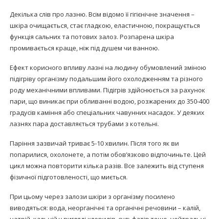
Декілька слів про лазню. Всім відомо її гігієнічне значення –
шкіра очищається, стає гладкою, еластичною, покращується
функція сальних та потових залоз. Розпарена шкіра
промивається краще, ніж під душем чи ванною.
Ефект корисного впливу лазні на людину обумовлений зміною
підігріву організму подальшим його охолодженням та різного
роду механічними впливами. Підігрів здійснюється за рахунок
пари, що виникає при обливанні водою, розжарених до 350-400
градусів каміння або спеціальних чавунних насадок. У деяких
лазнях пара доставляється трубами з котельні.
Паріння зазвичай триває 5-10 хвилин. Після того як ви
попарилися, охолонете, а потім обов’язково відпочиньте. Цей
цикл можна повторити кілька разів. Все залежить від ступеня
фізичної підготовленості, що миється.
При цьому через залози шкіри з організму посилено
виводяться: вода, неорганічні та органічні речовини – калій,
натрій, кальцій у вигляді хлоридів, сульфатів тощо, нейтральні