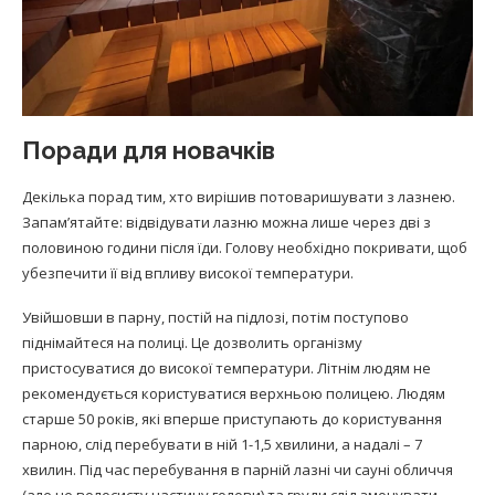
Поради для новачків
Декілька порад тим, хто вирішив потоваришувати з лазнею.
Запам’ятайте: відвідувати лазню можна лише через дві з
половиною години після їди. Голову необхідно покривати, щоб
убезпечити її від впливу високої температури.
Увійшовши в парну, постій на підлозі, потім поступово
піднімайтеся на полиці. Це дозволить організму
пристосуватися до високої температури. Літнім людям не
рекомендується користуватися верхньою полицею. Людям
старше 50 років, які вперше приступають до користування
парною, слід перебувати в ній 1-1,5 хвилини, а надалі – 7
хвилин. Під час перебування в парній лазні чи сауні обличчя
(але не волосисту частину голови) та груди слід змочувати