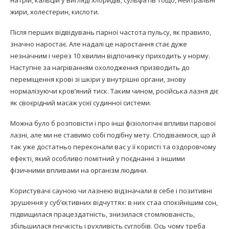
жири, холестерин, кислоти.
Після перших відвідувань парної частота пульсу, як правило,
значно наростає. Але надалі це наростання стає дуже
незначним і через 10 хвилин відпочинку приходить у норму.
Наступне за нагріванням охолодження призводить до
переміщення крові зі шкіри у внутрішні органи, знову
нормалізуючи кров’яний тиск. Таким чином, російська лазня діє
як своєрідний масаж усієї судинної системи.
Можна було б розповісти і про інші фізіологічні впливи парової
лазні, але ми не ставимо собі подібну мету. Сподіваємося, що й
так уже достатньо переконали вас у її користі та оздоровчому
ефекті, який особливо помітний у поєднанні з іншими
фізичними впливами на організм людини.
Користувачі сауною чи лазнею відзначали в себе і позитивні
зрушення у суб’єктивних відчуттях: в них стаа спокійнішим сон,
підвищилася працездатність, знизилася стомлюваність,
збільшилася гнучкість і рухливість суглобів. Ось чому треба