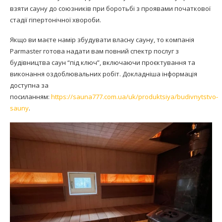
взяти сауну до союзників при боротьбі з проявами початкової
стадії гіпертонічної хвороби.
Якщо ви маєте намір збудувати власну сауну, то компанія
Parmaster готова надати вам повний спектр послуг з
будівництва саун “під ключ”, включаючи проєктування та
виконання оздоблювальних робіт. Докладніша інформація
доступна за
посиланням:
https://sauna777.com.ua/uk/produktsiya/budivnytstvo-
sauny
.