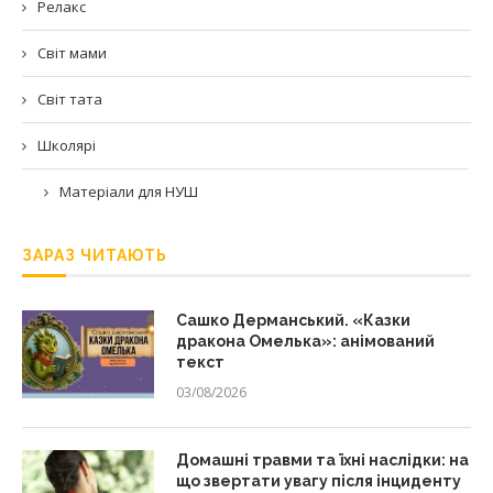
Релакс
Світ мами
Світ тата
Школярі
Матеріали для НУШ
ЗАРАЗ ЧИТАЮТЬ
Сашко Дерманський. «Казки
дракона Омелька»: анімований
текст
03/08/2026
Домашні травми та їхні наслідки: на
що звертати увагу після інциденту