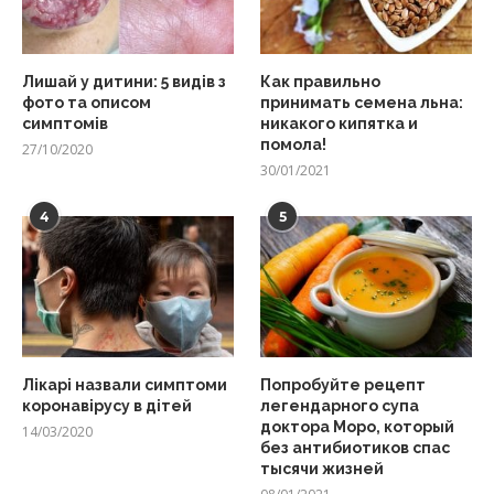
Лишай у дитини: 5 видів з
Как правильно
фото та описом
принимать семена льна:
симптомів
никакого кипятка и
помола!
27/10/2020
30/01/2021
4
5
Лікарі назвали симптоми
Попробуйте рецепт
коронавірусу в дітей
легендарного супа
доктора Моро, который
14/03/2020
без антибиотиков спас
тысячи жизней