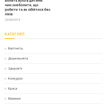
Болить вухо в дитини:
чим знеболити, що
робити та як обійтися без
ліків
26/06/2019
КАТЕГОРІЇ
Вагітність
Дошкільнята
Здоров'я
Конкурси
Краса
Малюки