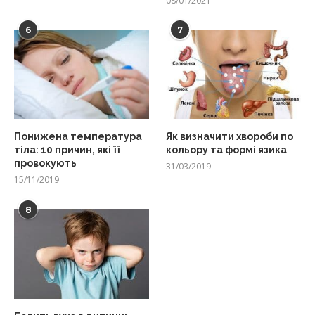
08/01/2021
6
7
Понижена температура
Як визначити хвороби по
тіла: 10 причин, які її
кольору та формі язика
провокують
31/03/2019
15/11/2019
8