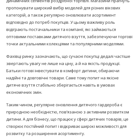
динамічних сегментів роздрібної торгівлі. Магазини прагнуть
пропонувати широкий вибір моделей для різних вікових
категорій, а також регулярно оновлювати асортимент
відповідно до потреб покупців. У цьому важливу роль
відіграють постачальники та компанії, які займаються
оптовими поставками дитячого взуття, забезпечуючи торгові
точки актуальними колекціями та популярними моделями.
Фахівці ринку зазначають, що сучасні покупці дедалі частіше
звертають увагу не лише на ціну, а й на якість продукції.
Батьки готові інвестувати в комфорт дитини, обираючи
надійні та довговічні товари. Саме тому попит на якісне
дитяче взуття стабільно зберігається навіть в умовах
економічних змін.
Таким чином, регулярне оновлення дитячого гардероба є
природною необхідністю, пов’язаною з активним розвитком
дитини. А для бізнесу, що працює у сфері дитячих товарів, це
створює постійний попит і відкриває широкі можливості для
розвитку та розширення асортименту.