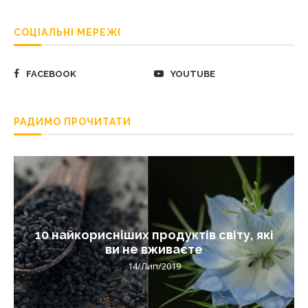
СОЦІАЛЬНІ МЕРЕЖІ
FACEBOOK
YOUTUBE
РАДИМО ПРОЧИТАТИ
10 найкорисніших продуктів світу, які
ви не вживаєте
14/Лип/2019