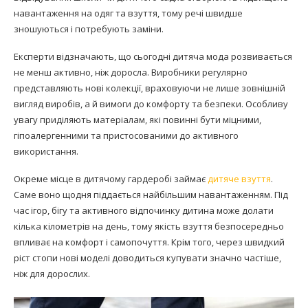
навантаження на одяг та взуття, тому речі швидше
зношуються і потребують заміни.
Експерти відзначають, що сьогодні дитяча мода розвивається
не менш активно, ніж доросла. Виробники регулярно
представляють нові колекції, враховуючи не лише зовнішній
вигляд виробів, а й вимоги до комфорту та безпеки. Особливу
увагу приділяють матеріалам, які повинні бути міцними,
гіпоалергенними та пристосованими до активного
використання.
Окреме місце в дитячому гардеробі займає
дитяче взуття
.
Саме воно щодня піддається найбільшим навантаженням. Під
час ігор, бігу та активного відпочинку дитина може долати
кілька кілометрів на день, тому якість взуття безпосередньо
впливає на комфорт і самопочуття. Крім того, через швидкий
ріст стопи нові моделі доводиться купувати значно частіше,
ніж для дорослих.