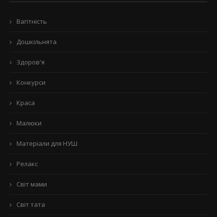
Вагітність
Дошкільнята
Здоров'я
Конкурси
Краса
Малюки
Матеріали для НУШ
Релакс
Світ мами
Світ тата