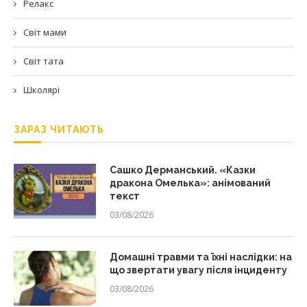
Релакс
Світ мами
Світ тата
Школярі
ЗАРАЗ ЧИТАЮТЬ
Сашко Дерманський. «Казки
дракона Омелька»: анімований
текст
03/08/2026
Домашні травми та їхні наслідки: на
що звертати увагу після інциденту
03/08/2026