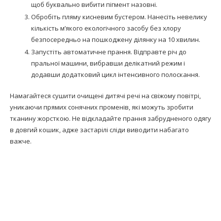
щоб буквально вибити пігмент назовні.
Обробіть пляму кисневим бустером. Нанесіть невелику
кількість м’якого екологічного засобу без хлору
безпосередньо на пошкоджену ділянку на 10 хвилин.
Запустіть автоматичне прання. Відправте річ до
пральної машини, вибравши делікатний режим і
додавши додатковий цикл інтенсивного полоскання.
Намагайтеся сушити очищені дитячі речі на свіжому повітрі,
уникаючи прямих сонячних променів, які можуть зробити
тканину жорсткою. Не відкладайте прання забрудненого одягу
в довгий кошик, адже застарілі сліди виводити набагато
важче.