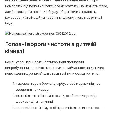
Використання гелевих консистенцій захищає ніжну шкіру
немовляти від появи контактного дерматиту. Вони діють м’яко,
але безкомпромісно щодо бруду, зберігаючи яскравість
кольорових аплікацій та первинну еластичність повзунків і
боді.
Головні вороги чистоти в дитячій
кімнаті
Кожен сезон приносить батькам нові специфічні
випробування на стійкість текстилю. Найчастіше на дитячих
повсякденних речах з’являються такі типи складних плям:
яскраве пюре з броколі, гарбуза або моркви під час
введення прикорму;
сік та м’якоть свіжих літніх ягід, особливо чорниці,
шовковиці та полуниці;
зелений сік свіжої лугової трави після активних ігор на