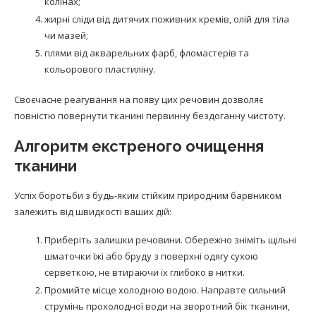
колінах;
жирні сліди від дитячих поживних кремів, олій для тіла
чи мазей;
плями від акварельних фарб, фломастерів та
кольорового пластиліну.
Своєчасне реагування на появу цих речовин дозволяє
повністю повернути тканині первинну бездоганну чистоту.
Алгоритм екстреного очищення
тканини
Успіх боротьби з будь-яким стійким природним барвником
залежить від швидкості ваших дій:
Приберіть залишки речовини. Обережно зніміть щільні
шматочки їжі або бруду з поверхні одягу сухою
серветкою, не втираючи їх глибоко в нитки.
Промийте місце холодною водою. Направте сильний
струмінь прохолодної води на зворотний бік тканини,