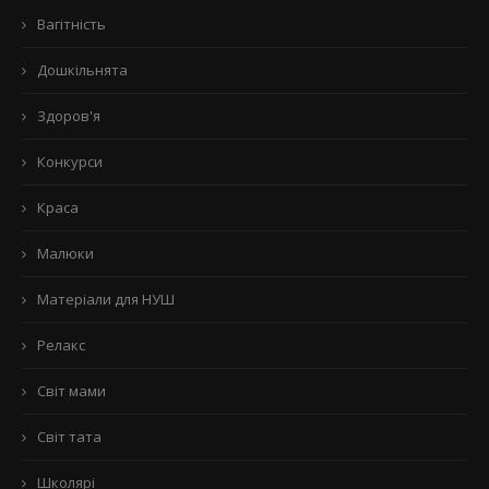
Вагітність
Дошкільнята
Здоров'я
Конкурси
Краса
Малюки
Матеріали для НУШ
Релакс
Світ мами
Світ тата
Школярі