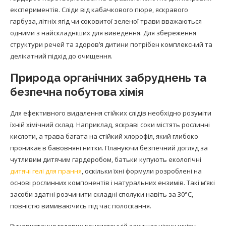
експериментів. Сліди від кабачкового пюре, яскравого
гарбуза, літніх ягід чи соковитої зеленої трави вважаються
одними з найскладніших для виведення. Для збереження
структури речей та здоров’я дитини потрібен комплексний та
делікатний підхід до очищення.
Природа органічних забруднень та
безпечна побутова хімія
Для ефективного видалення стійких слідів необхідно розуміти
їхній хімічний склад. Наприклад, яскраві соки містять рослинні
кислоти, а трава багата на стійкий хлорофіл, який глибоко
проникає в бавовняні нитки. Плануючи безпечний догляд за
чутливим дитячим гардеробом, батьки купують екологічні
дитячі гелі для прання
, оскільки їхні формули розроблені на
основі рослинних компонентів і натуральних ензимів. Такі м’які
засоби здатні розчинити складні сполуки навіть за 30°С,
повністю вимиваючись під час полоскання.