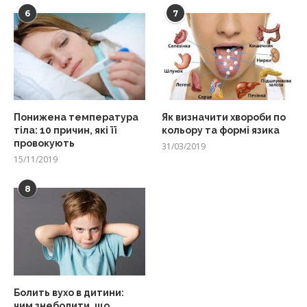
6
7
Понижена температура
Як визначити хвороби по
тіла: 10 причин, які її
кольору та формі язика
провокують
31/03/2019
15/11/2019
8
Болить вухо в дитини:
чим знеболити, що