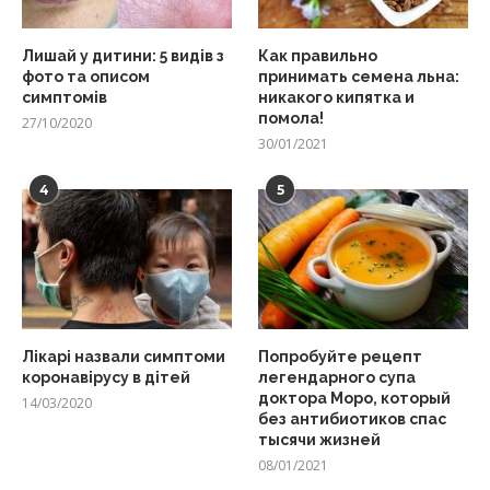
Лишай у дитини: 5 видів з
Как правильно
фото та описом
принимать семена льна:
симптомів
никакого кипятка и
помола!
27/10/2020
30/01/2021
4
5
Лікарі назвали симптоми
Попробуйте рецепт
коронавірусу в дітей
легендарного супа
доктора Моро, который
14/03/2020
без антибиотиков спас
тысячи жизней
08/01/2021