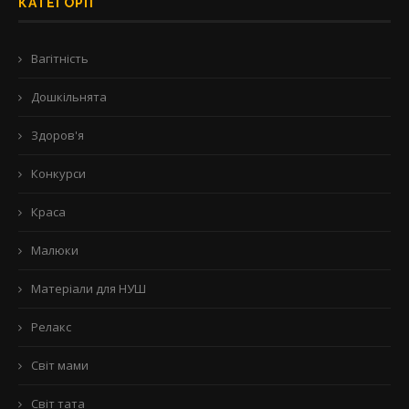
КАТЕГОРІЇ
Вагітність
Дошкільнята
Здоров'я
Конкурси
Краса
Малюки
Матеріали для НУШ
Релакс
Світ мами
Світ тата