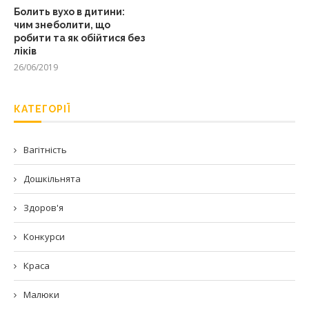
Болить вухо в дитини:
чим знеболити, що
робити та як обійтися без
ліків
26/06/2019
КАТЕГОРІЇ
Вагітність
Дошкільнята
Здоров'я
Конкурси
Краса
Малюки