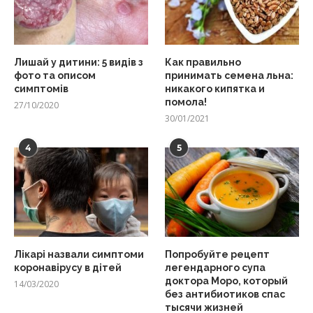
Лишай у дитини: 5 видів з
Как правильно
фото та описом
принимать семена льна:
симптомів
никакого кипятка и
помола!
27/10/2020
30/01/2021
4
5
Лікарі назвали симптоми
Попробуйте рецепт
коронавірусу в дітей
легендарного супа
доктора Моро, который
14/03/2020
без антибиотиков спас
тысячи жизней