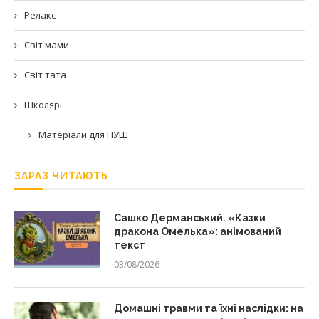
Релакс
Світ мами
Світ тата
Школярі
Матеріали для НУШ
ЗАРАЗ ЧИТАЮТЬ
Сашко Дерманський. «Казки
дракона Омелька»: анімований
текст
03/08/2026
Домашні травми та їхні наслідки: на