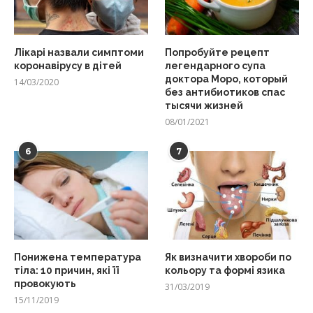
Лікарі назвали симптоми
Попробуйте рецепт
коронавірусу в дітей
легендарного супа
доктора Моро, который
14/03/2020
без антибиотиков спас
тысячи жизней
08/01/2021
6
7
Понижена температура
Як визначити хвороби по
тіла: 10 причин, які її
кольору та формі язика
провокують
31/03/2019
15/11/2019