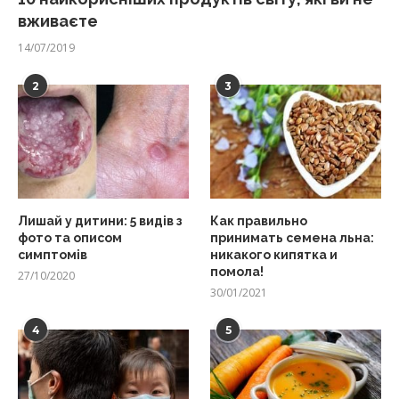
вживаєте
14/07/2019
2
3
Лишай у дитини: 5 видів з
Как правильно
фото та описом
принимать семена льна:
симптомів
никакого кипятка и
помола!
27/10/2020
30/01/2021
4
5