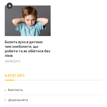
8
Болить вухо в дитини:
чим знеболити, що
робити та як обійтися без
ліків
26/06/2019
КАТЕГОРІЇ
Вагітність
Дошкільнята