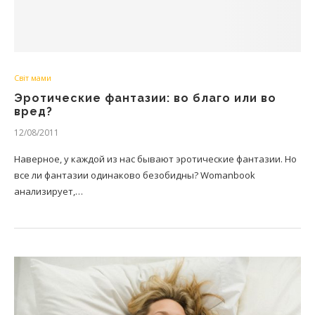
Світ мами
Эротические фантазии: во благо или во
вред?
12/08/2011
Наверное, у каждой из нас бывают эротические фантазии. Но
все ли фантазии одинаково безобидны? Womanbook
анализирует,…