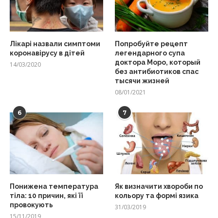
Лікарі назвали симптоми
Попробуйте рецепт
коронавірусу в дітей
легендарного супа
доктора Моро, который
14/03/2020
без антибиотиков спас
тысячи жизней
08/01/2021
6
7
Понижена температура
Як визначити хвороби по
тіла: 10 причин, які її
кольору та формі язика
провокують
31/03/2019
15/11/2019