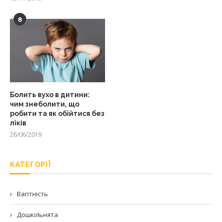
8
Болить вухо в дитини:
чим знеболити, що
робити та як обійтися без
ліків
26/06/2019
КАТЕГОРІЇ
Вагітність
Дошкільнята