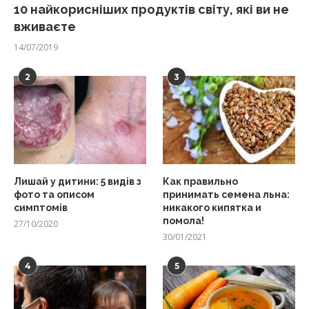
10 найкорисніших продуктів світу, які ви не
вживаєте
14/07/2019
2
3
Лишай у дитини: 5 видів з
Как правильно
фото та описом
принимать семена льна:
симптомів
никакого кипятка и
помола!
27/10/2020
30/01/2021
4
5