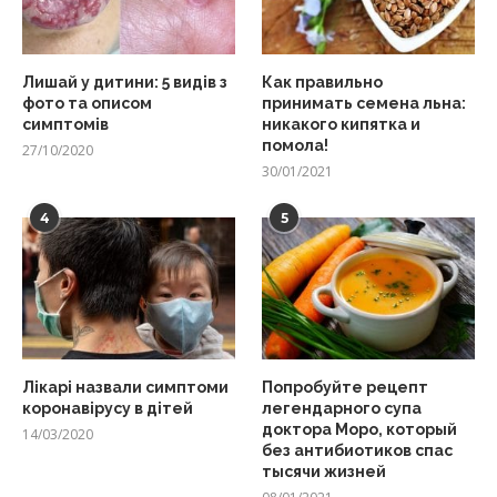
Лишай у дитини: 5 видів з
Как правильно
фото та описом
принимать семена льна:
симптомів
никакого кипятка и
помола!
27/10/2020
30/01/2021
4
5
Лікарі назвали симптоми
Попробуйте рецепт
коронавірусу в дітей
легендарного супа
доктора Моро, который
14/03/2020
без антибиотиков спас
тысячи жизней