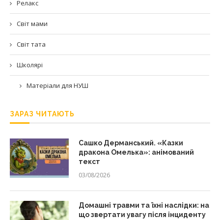
Релакс
Світ мами
Світ тата
Школярі
Матеріали для НУШ
ЗАРАЗ ЧИТАЮТЬ
Сашко Дерманський. «Казки
дракона Омелька»: анімований
текст
03/08/2026
Домашні травми та їхні наслідки: на
що звертати увагу після інциденту