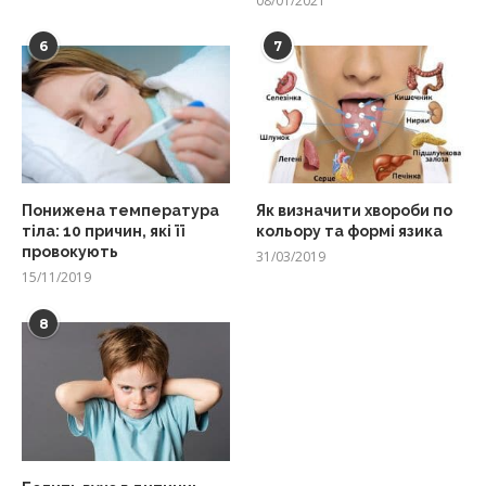
08/01/2021
6
7
Понижена температура
Як визначити хвороби по
тіла: 10 причин, які її
кольору та формі язика
провокують
31/03/2019
15/11/2019
8