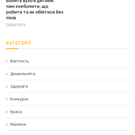
Болить вухо в дитини:
чим знеболити, що
робити та як обійтися без
ліків
26/06/2019
КАТЕГОРІЇ
Вагітність
Дошкільнята
Здоров'я
Конкурси
Краса
Малюки