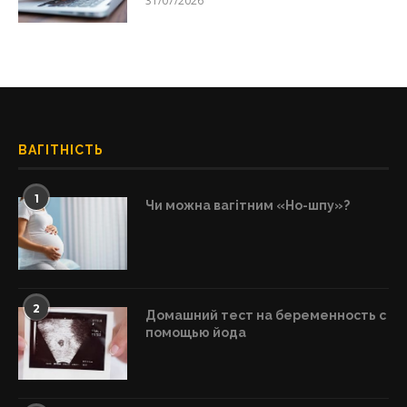
31/07/2026
ВАГІТНІСТЬ
1
Чи можна вагітним «Но-шпу»?
2
Домашний тест на беременность с
помощью йода