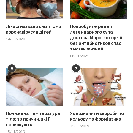
Лікарі назвали симптоми
Попробуйте рецепт
коронавірусу в дітей
легендарного супа
доктора Моро, который
14/03/2020
без антибиотиков спас
тысячи жизней
08/01/2021
6
7
Понижена температура
Як визначити хвороби по
тіла: 10 причин, які її
кольору та формі язика
провокують
31/03/2019
15/11/2019