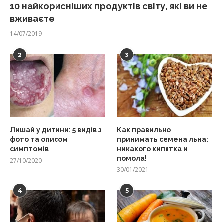
10 найкорисніших продуктів світу, які ви не
вживаєте
14/07/2019
2
3
Лишай у дитини: 5 видів з
Как правильно
фото та описом
принимать семена льна:
симптомів
никакого кипятка и
помола!
27/10/2020
30/01/2021
4
5