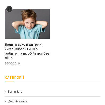
8
Болить вухо в дитини:
чим знеболити, що
робити та як обійтися без
ліків
26/06/2019
КАТЕГОРІЇ
Вагітність
Дошкільнята