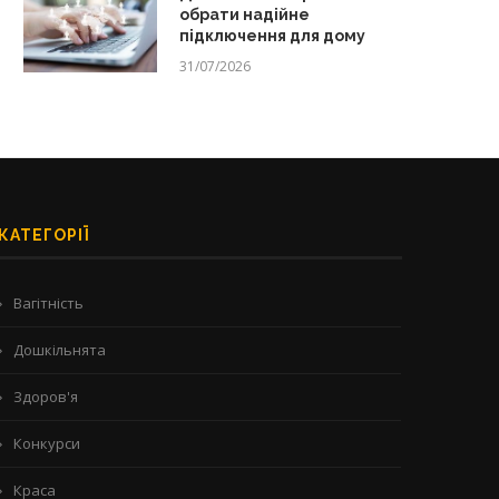
обрати надійне
підключення для дому
31/07/2026
КАТЕГОРІЇ
Вагітність
Дошкільнята
Здоров'я
Конкурси
Краса