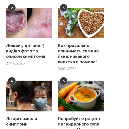
2
3
Лишай у дитини: 5
Как правильно
видів з фото та
принимать семена
описом симптомів
льна: никакого
кипятка и помола!
27/10/2020
30/01/2021
4
5
Лікарі назвали
Попробуйте рецепт
симптоми
легендарного супа