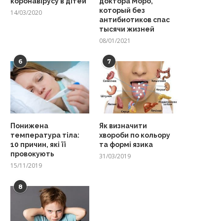
коронавірусу в дітей
доктора Моро,
который без
14/03/2020
антибиотиков спас
тысячи жизней
08/01/2021
6
7
Понижена
Як визначити
температура тіла:
хвороби по кольору
10 причин, які її
та формі язика
провокують
31/03/2019
15/11/2019
8