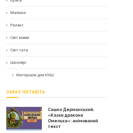
Малюки
Релакс
Світ мами
Світ тата
Школярі
Матеріали для НУШ
ЗАРАЗ ЧИТАЮТЬ
Сашко Дерманський.
«Казки дракона
Омелька»: анімований
текст