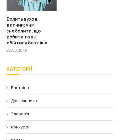
Болить вухо в
дитини: чим
знеболити, що
робити та як
обійтися без ліків
26/06/2019
КАТЕГОРІЇ
Вагітність
Дошкільнята
Здоров'я
Конкурси
Краса