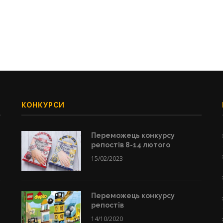
КОНКУРСИ
Переможець конкурсу
репостів 8-14 лютого
15/02/2023
Переможець конкурсу
репостів
14/10/2020