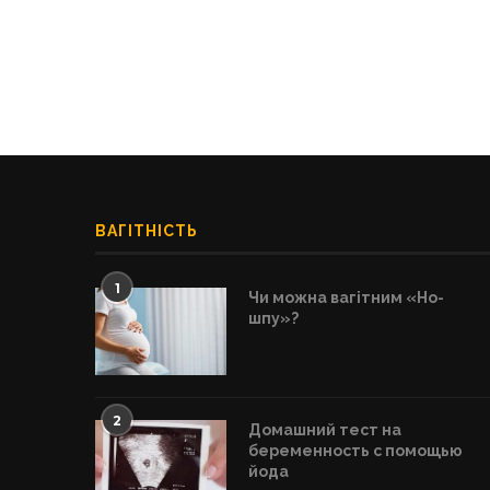
ВАГІТНІСТЬ
1
Чи можна вагітним «Но-
шпу»?
2
Домашний тест на
беременность с помощью
йода