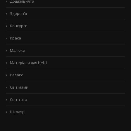
Дошкільнята
Здоров'я
Конкурси
Краса
Малюки
Матеріали для НУШ
Релакс
Світ мами
Світ тата
Школярі