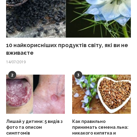
10 найкорисніших продуктів світу, які ви не
вживаєте
14/07/2019
2
3
Лишай у дитини: 5 видів з
Как правильно
фото та описом
принимать семена льна:
симптомів
никакого кипятка и