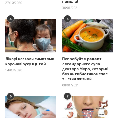
помола!
27/10/2020
30/01/2021
4
5
Лікарі назвали симптоми
Попробуйте рецепт
коронавірусу в дітей
легендарного супа
доктора Моро, который
14/03/2020
без антибиотиков спас
тысячи жизней
08/01/2021
6
7