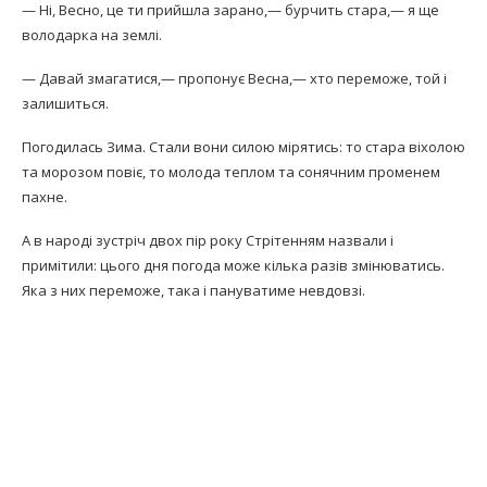
— Ні, Весно, це ти прийшла зарано,— бурчить стара,— я ще
володарка на землі.
— Давай змагатися,— пропонує Весна,— хто переможе, той і
залишиться.
Погодилась Зима. Стали вони силою мірятись: то стара віхолою
та морозом повіє, то молода теплом та сонячним променем
пахне.
А в народі зустріч двох пір року Стрітенням назвали і
примітили: цього дня погода може кілька разів змінюватись.
Яка з них переможе, така і пануватиме невдовзі.