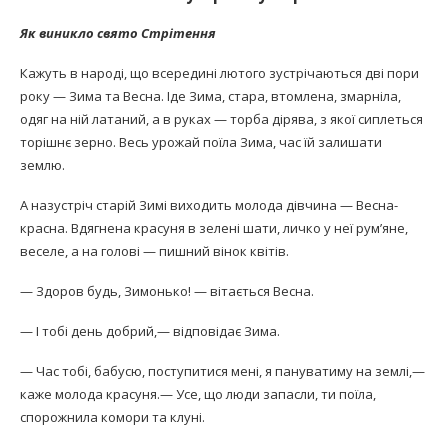
Як виникло свято Стрітення
Кажуть в народі, що всередині лютого зустрічаються дві пори
року — Зима та Весна. Іде Зима, стара, втомлена, змарніла,
одяг на ній латаний, а в руках — торба дірява, з якої сиплеться
торішнє зерно. Весь урожай поїла Зима, час їй залишати
землю.
А назустріч старій Зимі виходить молода дівчина — Весна-
красна. Вдягнена красуня в зелені шати, личко у неї рум’яне,
веселе, а на голові — пишний вінок квітів.
— Здоров будь, Зимонько! — вітається Весна.
— І тобі день добрий,— відповідає Зима.
— Час тобі, бабусю, поступитися мені, я пануватиму на землі,—
каже молода красуня.— Усе, що люди запасли, ти поїла,
спорожнила комори та клуні.