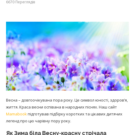
6670
Переглядів
Весна – довгоочікувана пора року. Це символ юності, здоров’я,
життя. Краса весни оспівана в народних піснях. Наш сайт
Mamabook
підготував підбірку коротких та цікавих дитячих
легенд про цю чарівну пору року.
Як Зима біла Весну-красну стрічала