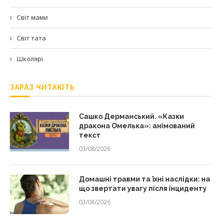
Світ мами
Світ тата
Школярі
ЗАРАЗ ЧИТАЮТЬ
Сашко Дерманський. «Казки
дракона Омелька»: анімований
текст
03/08/2026
Домашні травми та їхні наслідки: на
що звертати увагу після інциденту
03/08/2026