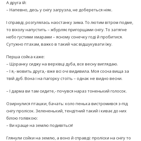
А друга їй:
– Напевно, десь у снігу загрузла, не добереться ніяк.
І справді, розгулялась наостанку зима. То лютим вітром подме,
то віхолу напустить – жбурляє пригорщами снігу. То затягне
небо густими хмарами – ясному сонечку годі й пробитися.
Сутужно птахам, важко в такий час відшукувати їжу.
Перша сойка каже:
– Щоранку сиджу на верхівці дуба, все весну виглядаю.
– І я,- мовить друга,- вже всі очі видивила. Моя сосна вища за
твій дуб. Вона і на пагорку стоїть – однак не видно весни.
– І дарма ви там сидите,- почувся нараз тоненький голосок.
Озирнулися пташки, бачать: коло пенька вистромився з-під
снігу пролісок. Зелененький, тендітний такий і киває до них
білою голівкою:
– Ви краще на землю подивіться!
Глянули сойки на землю, а воно й справді: проліски на снігу то