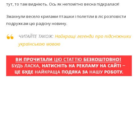
тут, то там видніють. Ось як непомітно весна підкралася!
Змахнули весело крилами пташки і полетіли в ліс розповісти
подружкам цю радісну новину.
ЧИТАЙТЕ ТАКОЖ:
Найкращі легенди про підсніжники
українською мовою