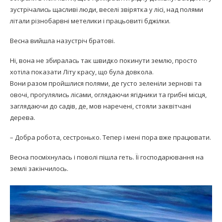
зустрічались щасливі люди, веселі звірятка у лісі, над полями
літали різнобарвні метелики і працьовиті бджілки.
Весна вийшла назустріч братові.
Ні, вона не збиралась так швидко покинути землю, просто
хотіла показати Літу красу, що була довкола.
Вони разом пройшлися полями, де густо зеленіли зернові та
овочі, прогулялись лісами, оглядаючи ягідники та грибні місця,
заглядаючи до садів, де, мов наречені, стояли заквітчані
дерева.
– Добра робота, сестронько. Тепер і мені пора вже працювати.
Весна посміхнулась і поволі пішла геть. Її господарювання на
землі закінчилось.