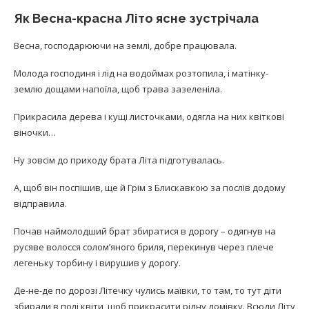
Як Весна-красна Літо ясне зустрічала
Весна, господарюючи на землі, добре працювала.
Молода господиня і лід на водоймах розтопила, і матінку-
землю дощами напоїла, щоб трава зазеленіла.
Прикрасила дерева і кущі листочками, одягла на них квіткові
віночки…
Ну зовсім до приходу брата Літа підготувалась.
А, щоб він поспішив, ще й Грім з Блискавкою за послів додому
відправила.
Почав наймолодший брат збиратися в дорогу – одягнув на
русяве волосся солом’яного бриля, перекинув через плече
легеньку торбину і вирушив у дорогу.
Де-не-де по дорозі Літечку чулись маївки, то там, то тут діти
збирали в полі квіти, щоб прикрасити рідну домівку. Всюди Літу