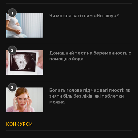
1
Чи можна вагітним «Но-шпу»?
2
Домашний тест на беременность с
помощью йода
3
Болить голова під час вагітності: як
зняти біль без ліків, які таблетки
можна
КОНКУРСИ