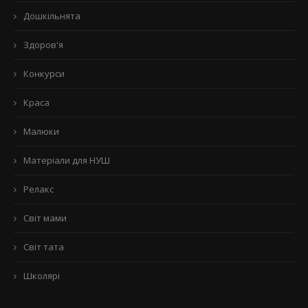
Дошкільнята
Здоров'я
Конкурси
Краса
Малюки
Матеріали для НУШ
Релакс
Світ мами
Світ тата
Школярі