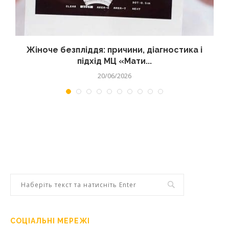
Жіноче безпліддя: причини, діагностика і
підхід МЦ «Мати...
20/06/2026
СОЦІАЛЬНІ МЕРЕЖІ