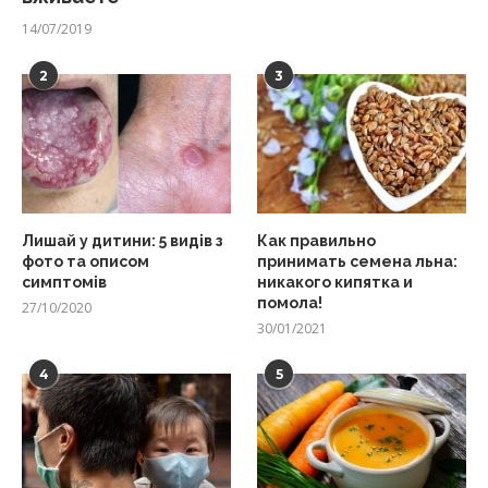
14/07/2019
2
3
Лишай у дитини: 5 видів з
Как правильно
фото та описом
принимать семена льна:
симптомів
никакого кипятка и
помола!
27/10/2020
30/01/2021
4
5