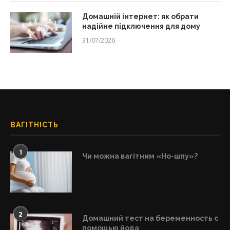
Домашній інтернет: як обрати
надійне підключення для дому
31/07/2026
ВАГІТНІСТЬ
1
Чи можна вагітним «Но-шпу»?
2
Домашний тест на беременность с
помощью йода