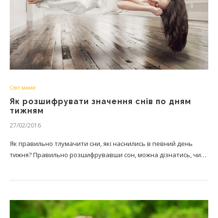
Світ мами
Як розшифрувати значення снів по дням
тижням
27/02/2016
Як правильно тлумачити сни, які наснились в певний день
тижня? Правильно розшифрувавши сон, можна дізнатись, чи…