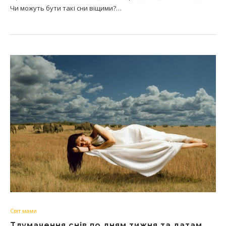
Чи можуть бути такі сни віщими?…
Світ мами
Тлумачення снів по дням тижня та датам