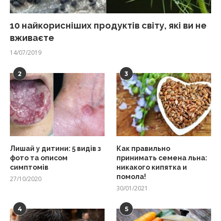
10 найкорисніших продуктів світу, які ви не
вживаєте
14/07/2019
2
3
Лишай у дитини: 5 видів з
Как правильно
фото та описом
принимать семена льна:
симптомів
никакого кипятка и
помола!
27/10/2020
30/01/2021
4
5