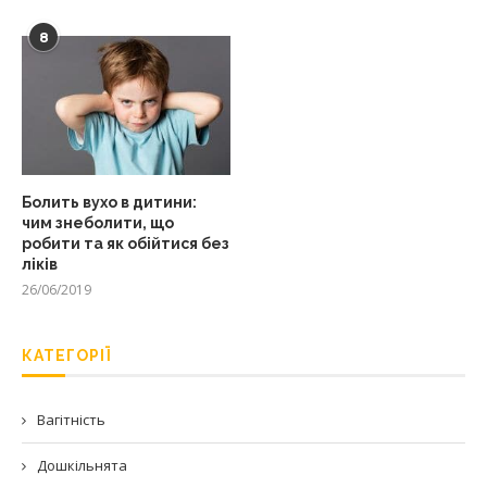
8
Болить вухо в дитини:
чим знеболити, що
робити та як обійтися без
ліків
26/06/2019
КАТЕГОРІЇ
Вагітність
Дошкільнята