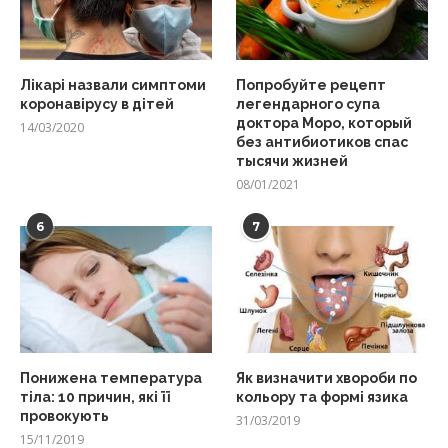
Лікарі назвали симптоми
Попробуйте рецепт
коронавірусу в дітей
легендарного супа
доктора Моро, который
14/03/2020
без антибиотиков спас
тысячи жизней
08/01/2021
6
7
Понижена температура
Як визначити хвороби по
тіла: 10 причин, які її
кольору та формі язика
провокують
31/03/2019
15/11/2019