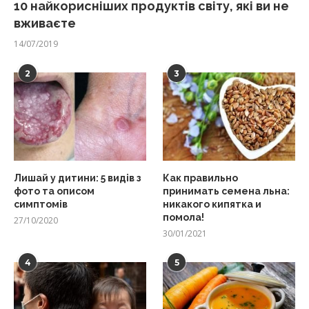
10 найкорисніших продуктів світу, які ви не
вживаєте
14/07/2019
2
3
Лишай у дитини: 5 видів з
Как правильно
фото та описом
принимать семена льна:
симптомів
никакого кипятка и
помола!
27/10/2020
30/01/2021
4
5