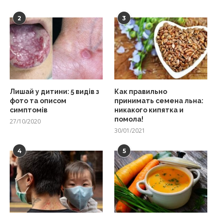
2
3
Лишай у дитини: 5 видів з
Как правильно
фото та описом
принимать семена льна:
симптомів
никакого кипятка и
помола!
27/10/2020
30/01/2021
4
5