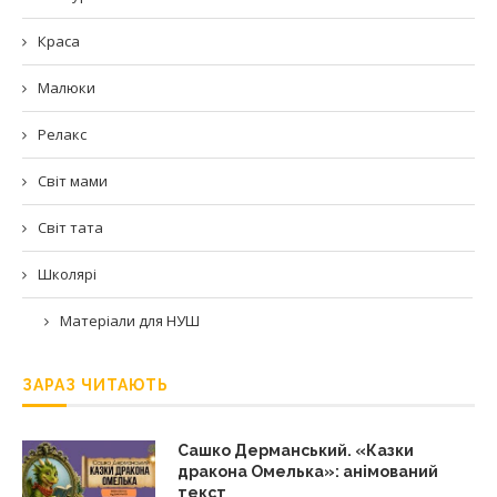
Краса
Малюки
Релакс
Світ мами
Світ тата
Школярі
Матеріали для НУШ
ЗАРАЗ ЧИТАЮТЬ
Сашко Дерманський. «Казки
дракона Омелька»: анімований
текст