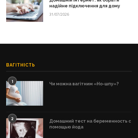
Домашній інтернет: як обрати
надійне підключення для дому
31/07/2026
ВАГІТНІСТЬ
1
Чи можна вагітним «Но-шпу»?
2
Домашний тест на беременность с
помощью йода