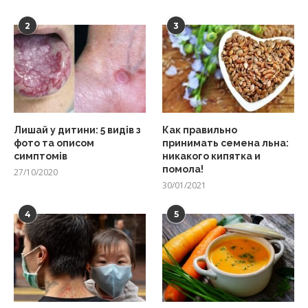
2
3
Лишай у дитини: 5 видів з
Как правильно
фото та описом
принимать семена льна:
симптомів
никакого кипятка и
помола!
27/10/2020
30/01/2021
4
5