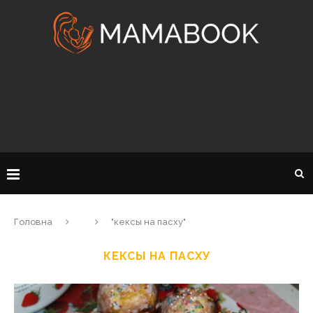
Головна
"кексы на пасху"
КЕКСЫ НА ПАСХУ