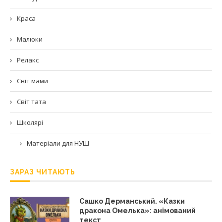
Краса
Малюки
Релакс
Світ мами
Світ тата
Школярі
Матеріали для НУШ
ЗАРАЗ ЧИТАЮТЬ
Сашко Дерманський. «Казки
дракона Омелька»: анімований
текст