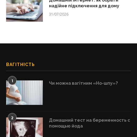
Домашній інтернет: як обрати
надійне підключення для дому
31/07/2026
ВАГІТНІСТЬ
1
Чи можна вагітним «Но-шпу»?
2
Домашний тест на беременность с
помощью йода