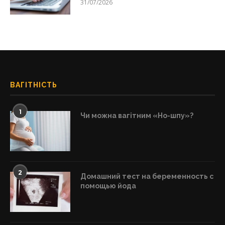
31/07/2026
ВАГІТНІСТЬ
1
Чи можна вагітним «Но-шпу»?
2
Домашний тест на беременность с
помощью йода