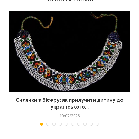
Силянки з бісеру: як прилучити дитину до
українського...
10/07/2026