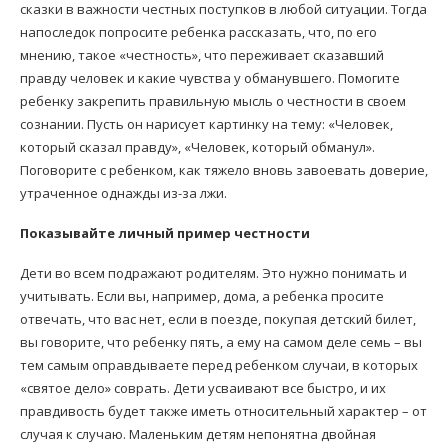
сказки в важности честных поступков в любой ситуации. Тогда
напоследок попросите ребенка рассказать, что, по его
мнению, такое «честность», что переживает сказавший
правду человек и какие чувства у обманувшего. Помогите
ребенку закрепить правильную мысль о честности в своем
сознании. Пусть он нарисует картинку на тему: «Человек,
который сказал правду», «Человек, который обманул».
Поговорите с ребенком, как тяжело вновь завоевать доверие,
утраченное однажды из-за лжи.
Показывайте личный пример честности
Дети во всем подражают родителям. Это нужно понимать и
учитывать. Если вы, например, дома, а ребенка просите
отвечать, что вас нет, если в поезде, покупая детский билет,
вы говорите, что ребенку пять, а ему на самом деле семь – вы
тем самым оправдываете перед ребенком случаи, в которых
«святое дело» соврать. Дети усваивают все быстро, и их
правдивость будет также иметь относительный характер – от
случая к случаю. Маленьким детям непонятна двойная