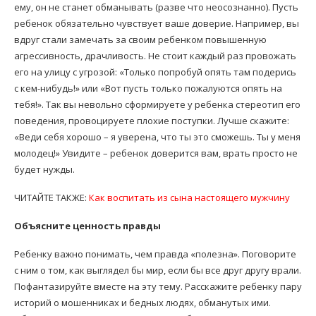
ему, он не станет обманывать (разве что неосознанно). Пусть
ребенок обязательно чувствует ваше доверие. Например, вы
вдруг стали замечать за своим ребенком повышенную
агрессивность, драчливость. Не стоит каждый раз провожать
его на улицу с угрозой: «Только попробуй опять там подерись
с кем-нибудь!» или «Вот пусть только пожалуются опять на
тебя!». Так вы невольно сформируете у ребенка стереотип его
поведения, провоцируете плохие поступки. Лучше скажите:
«Веди себя хорошо – я уверена, что ты это сможешь. Ты у меня
молодец!» Увидите – ребенок доверится вам, врать просто не
будет нужды.
ЧИТАЙТЕ ТАКЖЕ:
Как воспитать из сына настоящего мужчину
Объясните ценность правды
Ребенку важно понимать, чем правда «полезна». Поговорите
с ним о том, как выглядел бы мир, если бы все друг другу врали.
Пофантазируйте вместе на эту тему. Расскажите ребенку пару
историй о мошенниках и бедных людях, обманутых ими.