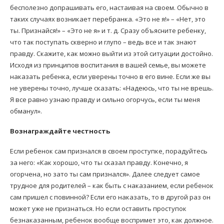
бесполезно допрашивать его, настаивая на своем. Обычно в
таких случаях возникает перебранка. «Это не я!» – «Нет, это
ты. Признайся!» – «Это не я» и т. д. Сразу объясните ребенку,
что так поступать скверно и глупо – ведь все и так знают
правду. Скажите, как можно выйти из этой ситуации достойно.
Исходя из принципов воспитания в вашей семье, вы можете
наказать ребенка, если уверены точно в его вине. Если же вы
не уверены точно, лучше сказать: «Надеюсь, что ты не врешь.
Я все равно узнаю правду и сильно огорчусь, если ты меня
обманул».
Вознаграждайте честность
Если ребенок сам признался в своем проступке, порадуйтесь
за него: «Как хорошо, что ты сказал правду. Конечно, я
огорчена, но зато ты сам признался». Далее следует самое
трудное для родителей – как быть с наказанием, если ребенок
сам пришел с повинной? Если его наказать, то в другой раз он
может уже не признаться. Но если оставить проступок
безнаказанным, ребенок вообще воспримет это, как должное.