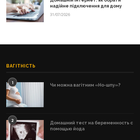
Домашній інтернет: як обрати
надійне підключення для дому
31/07/2026
ВАГІТНІСТЬ
1
Чи можна вагітним «Но-шпу»?
2
Домашний тест на беременность с
помощью йода