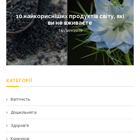
10 найкорисніших продуктів світу, які
ви не вживаєте
14/Лип/2019
КАТЕГОРІЇ
Вагітність
Дошкільнята
Здоров'я
Конкурси