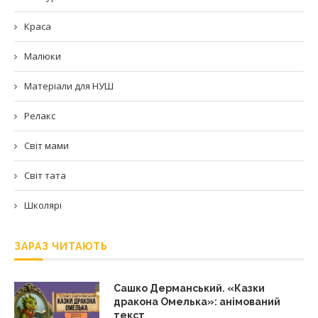
Краса
Малюки
Матеріали для НУШ
Релакс
Світ мами
Світ тата
Школярі
ЗАРАЗ ЧИТАЮТЬ
Сашко Дерманський. «Казки
дракона Омелька»: анімований
текст