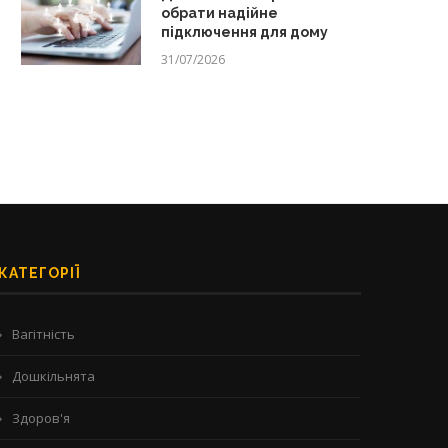
обрати надійне
підключення для дому
31/07/2026
КАТЕГОРІЇ
Вагітність
Дошкільнята
Здоров'я