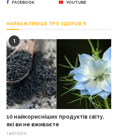
FACEBOOK
YOUTUBE
НАЙВАЖЛИВІШЕ ПРО ЗДОРОВ’Я
1
10 найкорисніших продуктів світу,
які ви не вживаєте
14/07/2019