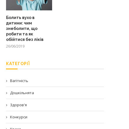
Болить вухо в
дитини: чим
знеболити, що
робити та як
обійтися без ліків
26/06/2019
КАТЕГОРІЇ
Вагітність
Дошкільнята
Здоров'я
Конкурси
Краса