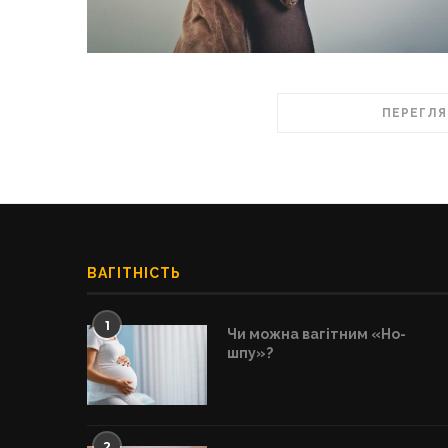
ПЕРЕГЛЯ
ВАГІТНІСТЬ
1
Чи можна вагітним «Но-
шпу»?
2