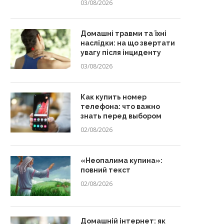
03/08/2026
Домашні травми та їхні
наслідки: на що звертати
увагу після інциденту
03/08/2026
Как купить номер
телефона: что важно
знать перед выбором
02/08/2026
«Неопалима купина»:
повний текст
02/08/2026
Домашній інтернет: як