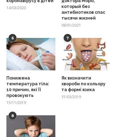
коронавірусу в дітей
доктора Моро,
который без
14/03/2020
антибиотиков спас
тысячи жизней
08/01/2021
6
7
Понижена
Як визначити
температура тіла:
хвороби по кольору
10 причин, які її
та формі язика
провокують
31/03/2019
15/11/2019
8