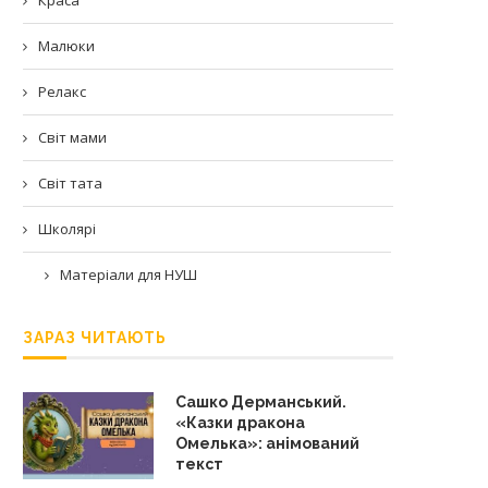
Малюки
Релакс
Світ мами
Світ тата
Школярі
Матеріали для НУШ
ЗАРАЗ ЧИТАЮТЬ
Сашко Дерманський.
«Казки дракона
Омелька»: анімований
текст