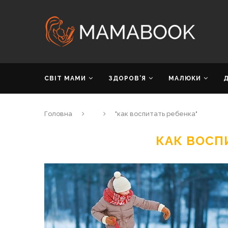
СВІТ МАМИ
ЗДОРОВ’Я
МАЛЮКИ
Головна
"как воспитать ребенка"
КАК ВОСП