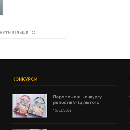
НУТИ БІЛЬШЕ
КОНКУРСИ
Переможець конкурсу
репостів 8-14 лютого
15/02/2023