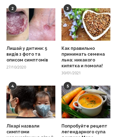
2
3
Лишай у дитини: 5
Как правильно
видів з фото та
принимать семена
описом симптомів
льна: никакого
кипятка и помола!
27/10/2020
30/01/2021
4
5
Лікарі назвали
Попробуйте рецепт
симптоми
легендарного супа