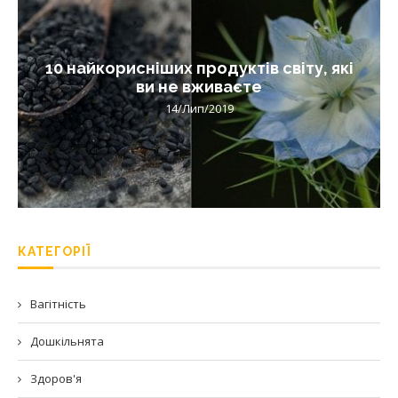
10 найкорисніших продуктів світу, які
ви не вживаєте
14/Лип/2019
КАТЕГОРІЇ
Вагітність
Дошкільнята
Здоров'я