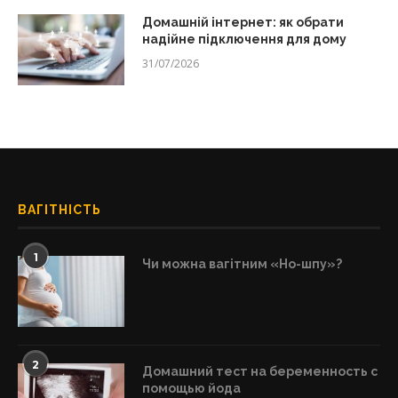
Домашній інтернет: як обрати
надійне підключення для дому
31/07/2026
ВАГІТНІСТЬ
1
Чи можна вагітним «Но-шпу»?
2
Домашний тест на беременность с
помощью йода