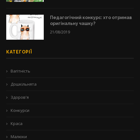
Педагогічний конкурс: хто отримав
оригінальну чашку?
21/08/2019
КАТЕГОРІЇ
Вагітність
Дошкільнята
Здоров'я
Конкурси
Краса
Малюки