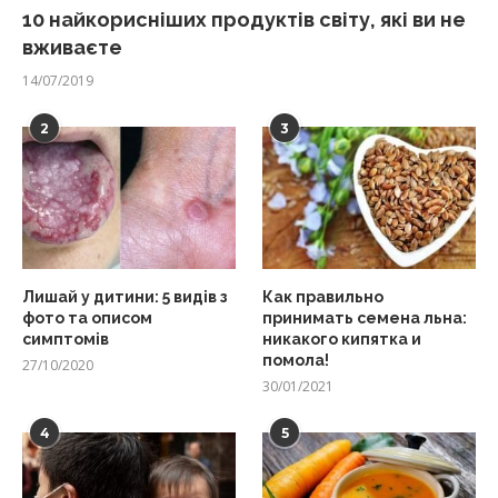
10 найкорисніших продуктів світу, які ви не
вживаєте
14/07/2019
2
3
Лишай у дитини: 5 видів з
Как правильно
фото та описом
принимать семена льна:
симптомів
никакого кипятка и
помола!
27/10/2020
30/01/2021
4
5