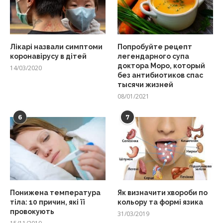
Лікарі назвали симптоми
Попробуйте рецепт
коронавірусу в дітей
легендарного супа
доктора Моро, который
14/03/2020
без антибиотиков спас
тысячи жизней
08/01/2021
6
7
Понижена температура
Як визначити хвороби по
тіла: 10 причин, які її
кольору та формі язика
провокують
31/03/2019