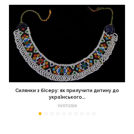
Силянки з бісеру: як прилучити дитину до
українського...
10/07/2026