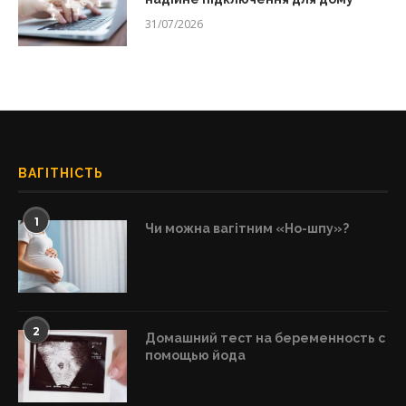
31/07/2026
ВАГІТНІСТЬ
1
Чи можна вагітним «Но-шпу»?
2
Домашний тест на беременность с
помощью йода