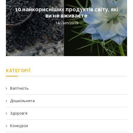
10 найкорисніших продуктів світу, які
ви не вживаєте
14/Лип/2019
КАТЕГОРІЇ
Вагітність
Дошкільнята
Здоров'я
Конкурси