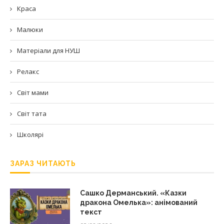
Краса
Малюки
Матеріали для НУШ
Релакс
Світ мами
Світ тата
Школярі
ЗАРАЗ ЧИТАЮТЬ
Сашко Дерманський. «Казки
дракона Омелька»: анімований
текст