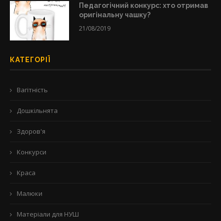
Педагогічний конкурс: хто отримав
оригінальну чашку?
21/08/2019
КАТЕГОРІЇ
Вагітність
Дошкільнята
Здоров'я
Конкурси
Краса
Малюки
Матеріали для НУШ