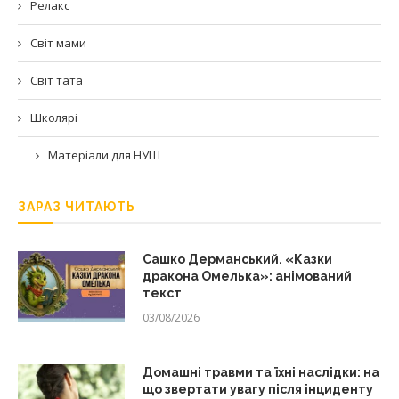
Релакс
Світ мами
Світ тата
Школярі
Матеріали для НУШ
ЗАРАЗ ЧИТАЮТЬ
Сашко Дерманський. «Казки
дракона Омелька»: анімований
текст
03/08/2026
Домашні травми та їхні наслідки: на
що звертати увагу після інциденту