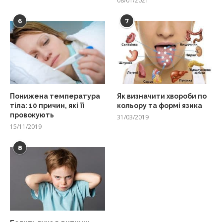
08/01/2021
6
7
Понижена температура
Як визначити хвороби по
тіла: 10 причин, які її
кольору та формі язика
провокують
31/03/2019
15/11/2019
8