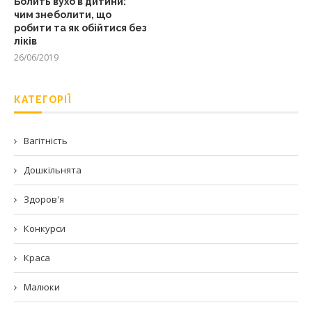
Болить вухо в дитини:
чим знеболити, що
робити та як обійтися без
ліків
26/06/2019
КАТЕГОРІЇ
Вагітність
Дошкільнята
Здоров'я
Конкурси
Краса
Малюки