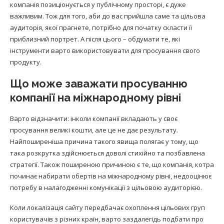
компанія позиціонується у публічному просторі, є дуже
важливим. Тож для того, аби до вас прийшла саме та цільова
аудиторія, якої прагнете, потрібно для початку скласти її
приблизний портрет. А після цього – обдумати те, які
інструменти варто використовувати для просування свого
продукту.
Що може заважати просуванню
компанії на міжнародному рівні
Варто відзначити: інколи компанії вкладають у своє
просування великі кошти, але це не дає результату.
Найпоширеніша причина такого явища полягає у тому, що
така розкрутка здійснюється доволі стихійно та позбавлена
стратегії. Також поширеною причиною є те, що компанія, котра
починає набирати обертів на міжнародному рівні, недооцінює
потребу в налагодженні комунікації з цільовою аудиторією.
Коли локалізація сайту передбачає охоплення цільових груп
користувачів з різних країн, варто заздалегідь подбати про