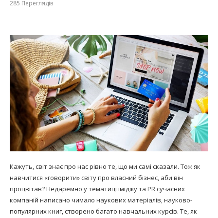
285
Переглядів
Кажуть, світ знає про нас рівно те, що ми самі сказали. Тож як
навчитися «говорити» світу про власний бізнес, аби він
процвітав? Недаремно у тематиці іміджу та PR сучасних
компаній написано чимало наукових матеріалів, науково-
популярних книг, створено багато навчальних курсів. Те, як