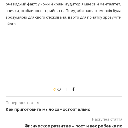
очевидний факт: у кожній країні аудиторія має свій менталітет,
звички, особливості сприйняття. Тому, аби ваша компанія була
зрозумілою для свого споживача, варто для початку зрозуміти
і його.
0
Попередня стаття
Как приготовить мыло самостоятельно
Наступна стаття
Физическое развитие – рост и вес ребенка по