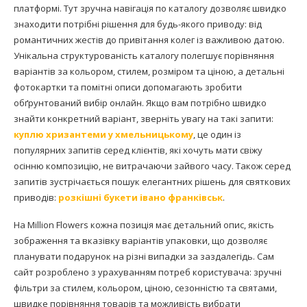
платформі. Тут зручна навігація по каталогу дозволяє швидко
знаходити потрібні рішення для будь-якого приводу: від
романтичних жестів до привітання колег із важливою датою.
Унікальна структурованість каталогу полегшує порівняння
варіантів за кольором, стилем, розміром та ціною, а детальні
фотокартки та помітні описи допомагають зробити
обґрунтований вибір онлайн. Якщо вам потрібно швидко
знайти конкретний варіант, зверніть увагу на такі запити:
куплю хризантеми у хмельницькому
, це один із
популярних запитів серед клієнтів, які хочуть мати свіжу
осінню композицію, не витрачаючи зайвого часу. Також серед
запитів зустрічається пошук елегантних рішень для святкових
приводів:
розкішні букети івано франківськ
.
На Million Flowers кожна позиція має детальний опис, якість
зображення та вказівку варіантів упаковки, що дозволяє
планувати подарунок на різні випадки за заздалегідь. Сам
сайт розроблено з урахуванням потреб користувача: зручні
фільтри за стилем, кольором, ціною, сезонністю та святами,
швидке порівняння товарів та можливість вибрати