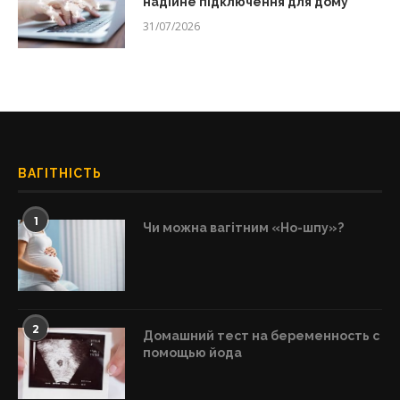
надійне підключення для дому
31/07/2026
ВАГІТНІСТЬ
1
Чи можна вагітним «Но-шпу»?
2
Домашний тест на беременность с
помощью йода