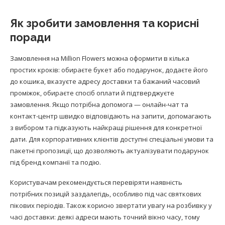
Як зробити замовлення та корисні
поради
Замовлення на Million Flowers можна оформити в кілька
простих кроків: обираєте букет або подарунок, додаєте його
до кошика, вказуєте адресу доставки та бажаний часовий
проміжок, обираєте спосіб оплати й підтверджуєте
замовлення. Якщо потрібна допомога — онлайн-чат та
контакт-центр швидко відповідають на запити, допомагають
з вибором та підказують найкращі рішення для конкретної
дати. Для корпоративних клієнтів доступні спеціальні умови та
пакетні пропозиції, що дозволяють актуалізувати подарунок
під бренд компанії та подію.
Користувачам рекомендується перевіряти наявність
потрібних позицій заздалегідь, особливо під час святкових
пікових періодів. Також корисно звертати увагу на розбивку у
часі доставки: деякі адреси мають точний вікно часу, тому