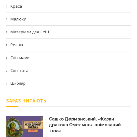
Краса
Малюки
Матеріали для НУШ
Релакс
Світ мами
Світ тата
Школярі
ЗАРАЗ ЧИТАЮТЬ
Сашко Дерманський. «Казки
дракона Омелька»: анімований
текст