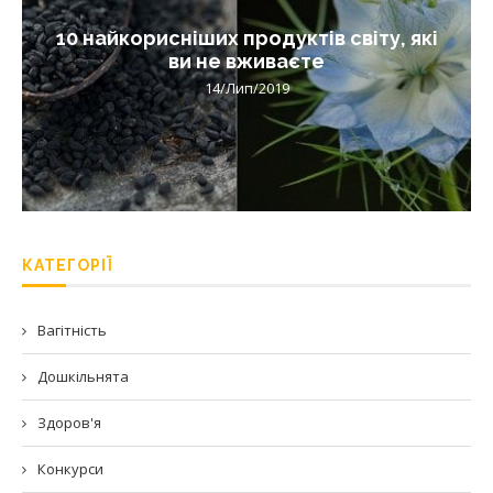
10 найкорисніших продуктів світу, які
ви не вживаєте
14/Лип/2019
КАТЕГОРІЇ
Вагітність
Дошкільнята
Здоров'я
Конкурси