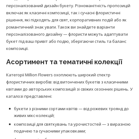
персоналізований дизайн букету. Різноманітність пропозицій
включає як класичні композиції, так і сучасні флористичні
рішення, які підходять для свят, корпоративних подій або як
романтичний знак уваги. Також ви знайдете варіанти
персоналізованого дизайну — флористи можуть адаптувати
букет під ваш привіт або подію, зберігаючи стиль та баланс
композиції.
Асортимент та тематичні колекції
Категорії Million Flowers охоплюють широкий спектр
флористичних виробів: від витончених букетів з класичними
квітами до авторських композицій зі свіжих сезонних рішень. У
каталозі представлені:
букети з різними сортами квітів — від рожевих троянд до
живих мікс-колекцій;
композиції для святкувань та урочистостей — з виразною
подачею та сучасними упаковками;