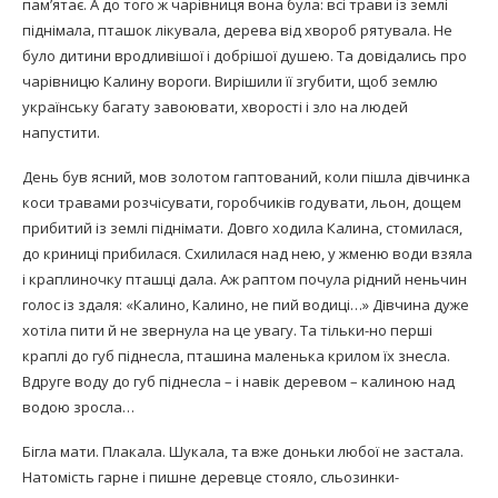
пам’ятає. А до того ж чарівниця вона була: всі трави із землі
піднімала, пташок лікувала, дерева від хвороб рятувала. Не
було дитини вродливішої і добрішої душею. Та довідались про
чарівницю Калину вороги. Вирішили її згубити, щоб землю
українську багату завоювати, хворості і зло на людей
напустити.
День був ясний, мов золотом гаптований, коли пішла дівчинка
коси травами розчісувати, горобчиків годувати, льон, дощем
прибитий із землі піднімати. Довго ходила Калина, стомилася,
до криниці прибилася. Схилилася над нею, у жменю води взяла
і краплиночку пташці дала. Аж раптом почула рідний неньчин
голос із здаля: «Калино, Калино, не пий водиці…» Дівчина дуже
хотіла пити й не звернула на це увагу. Та тільки-но перші
краплі до губ піднесла, пташина маленька крилом їх знесла.
Вдруге воду до губ піднесла – і навік деревом – калиною над
водою зросла…
Бігла мати. Плакала. Шукала, та вже доньки любої не застала.
Натомість гарне і пишне деревце стояло, сльозинки-