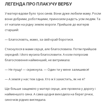
ЛЕГЕНДА ПРО ПЛАКУЧУ ВЕРБУ
У матері-вдови було троє синів. Вони дуже любили маму. Росли
вони добрими, роботящими, приносили радість усім людям. Та
от напали на рідну землю вороги. Прийшов до матерів
старший:
— Благословіть, мамо, за свій край боротися.
Стиснулося в мами серця, але благословила. Потім прийшов
середній. І його мусила благословити. А коли попросив
благословення найменший, не витримала:
— Не пущу! — скрикнула. — Один ти у мене залишився!
— А земля у нас теж одна. Хто ж її захистить, як не я?
Ще більше защеміло у матері серце, але провела у дорогу і
найменшого сина. А сама щодня виходила на берег річки,
синочків рідних виглядала.