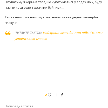
Цілуватиму я коріння твоє, що купатиметься у водах моїх, буду
ніжити коси зелені хвилями буйними…
Так заявилося в нашому краю нове славне дерево — верба
плакуча.
ЧИТАЙТЕ ТАКОЖ:
Найкращі легенди про підсніжники
українською мовою
2
Попередня стаття