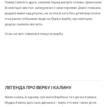
Поверталися їх друзі, схиляли перед матір’ю голови, приносили
їй невтішні звістки: загинули всі її сини героями. Довго плакала-
ридала мама над річкою, не хотіла в хату без дітей вертатися.
А на ранок побачили люди на березі вербу, що невтішно
додолу схилила свої віти.
Отак на світі з’явилася плакуча верба.
ЛЕГЕНДА ПРО ВЕРБУ І КАЛИНУ
Жили колись в одному селі мати Вербена та її дочка Калина.
Мудра й мила зростала дівчинка – мало хто вже таких діток