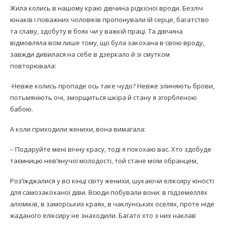
Жила колись в нашому краю дівчина рідкісної вроди. Безліч
юнаків і поважних чоловіків пропонували їй серце, багатство
та славу, здобуту в боях чи у важкій праці. Та дівчина
відмовляла всім лише тому, що була закохана в свою вроду,
завжди дивилася на себе в дзеркало й зі смутком
повторювала:
-Невже колись пропаде ось таке чудо? Невже злиняють брови,
потьмяніють очі, зморщиться шкіра й стану я згорбленою
бабою.
А коли приходили женихи, вона вимагала:
– Подаруйте мені вічну красу, тоді я покохаю вас. Хто здобуде
таємницю нев’янучої молодості, той стане моїм обранцем,
Роз’їжджалися у всі кінці світу женихи, шукаючи еліксиру юності
для самозакоханої діви. Всюди побували вони: в підземеллях
алхіміків, в заморських краях, в чаклунських оселях, проте ніде
жаданого еліксиру не знаходили. Багато хто з них наклав