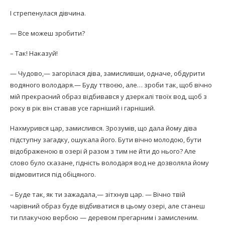
І стрепенулася дівчина.
— Все можеш зробити?
– Так! Наказуй!
— Чудово,— загорілася діва, замисливши, одначе, обдурити
во­дяного володаря.— Буду ттвоєю, але… зроби так, щоб вічно
мій прекрасний образ відбивався у дзеркалі твоїх вод, щоб з
року в рік він ставав усе гарніший і гарніший.
Нахмурився цар, замислився. Зрозумів, що дала йому діва
підступну загадку, ошукала його. Бути вічно молодою, бути
відобра­женою в озері й разом з тим не йти до нього? Але
слово було сказане, гідність володаря вод не дозволяла йому
відмовитися під обіцяного.
– Буде так, як ти зажадала,— зітхнув цар. — Вічно твій
чарівний образ буде відбиватися в цьому озері, але станеш
ти плакучою вербою — деревом прегарним і замисленим.