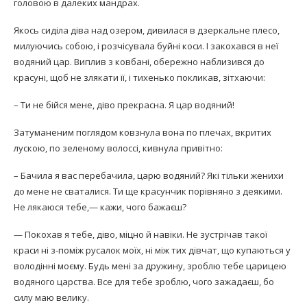
головою в далеких мандрах.
Якось сиділа діва над озером, дивилася в дзеркальне плесо,
милуючись собою, і розчісувала буйні коси. І закохався в неї
водяний цар. Виплив з ковбані, обережно наблизився до
красуні, щоб не злякати її, і тихенько покликав, зітхаючи:
– Ти не бійся мене, діво прекрасна. Я цар водяний!
Затуманеним поглядом ковзнула вона по плечах, вкритих
лускою, по зеленому волоссі, кивнула привітно:
– Бачила я вас перебачила, царю водяний? Які тільки женихи
до мене не сваталися. Ти ще красунчик порівняно з деякими.
Не лякаюся тебе,— кажи, чого бажаєш?
— Покохав я тебе, діво, міцно й навіки. Не зустрічав такої
краси ні з-поміж русалок моїх, ні між тих дівчат, що купаються у
володінні моєму. Будь мені за дружину, зроблю тебе царицею
водяного царства. Все для тебе зроблю, чого зажадаєш, бо
силу маю велику.