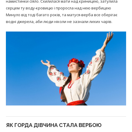
намистинки сіяло. Схилилася мати над криницею, затулила
серцем ту воду-кровицю і проросла над нею вербицею
Минуло від тоді багато років, та матуся-верба все оберігає
водні джерела, аби люди ніколи не зазнали лихих чарів.
ЯК ГОРДА ДІВЧИНА СТАЛА ВЕРБОЮ