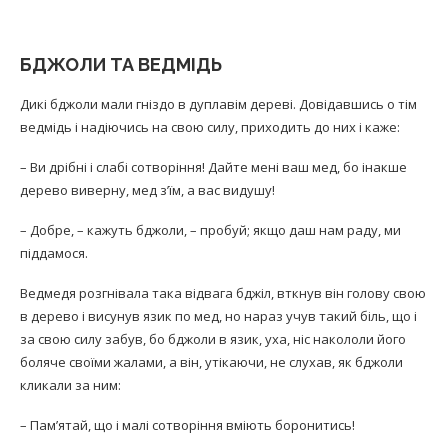
БДЖОЛИ ТА ВЕДМІДЬ
Дикі бджоли мали гніздо в дуплавім дереві. Довідавшись о тім
ведмідь і надіючись на свою силу, приходить до них і каже:
– Ви дрібні і слабі сотворіння! Дайте мені ваш мед, бо інакше
дерево виверну, мед з’їм, а вас видушу!
– Добре, – кажуть бджоли, – пробуй; якщо даш нам раду, ми
піддамося.
Ведмедя розгнівала така відвага бджіл, вткнув він голову свою
в дерево і висунув язик по мед, но нараз учув такий біль, що і
за свою силу забув, бо бджоли в язик, уха, ніс накололи його
боляче своїми жалами, а він, утікаючи, не слухав, як бджоли
кликали за ним:
– Пам’ятай, що і малі сотворіння вміють боронитись!