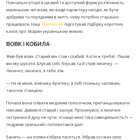
Повчальні історії в цікавій та доступній формі роз’яснюють
маленьким читачам, які вади характеру негідні, як бути
добрими та порядними в житті, чому потрібно старанно
працювати. Наш
Mamabook
підготував підбірку коротких
казок про тварин українською мовою.
ВОВК І КОБИЛА
Жив-був вовк. Старий він став і слабий. А їсти ж треба!.. Пішов
він їжу шукати. Блукав собі, блукав та й стрів лисичку. —
Лисичко, лисичко, я тебе з’їм.
— Не їж мене, вовчику-братику, я тобі пісеньку заспіваю,
таночок станцюю.
Почала вона співати медовим голосочком, пританцьовувати
ніжками. Дивився старий і заснув. Прокинувся, а лисички-
сестрички й духу не чути. «І нащо мені така самодіяльність?» —
подумав сіренький і поплентався далі.
Бачить — на поляні кобила пасеться. Зібрав останні сили