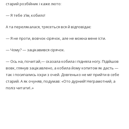
старий розбійник і каже люто:
— Я тебе з’їм, кобило!
А та перелякалася, трясеться вся й відповідає:
— Я не проти, вовчок-сірячок, але не можна мене їсти.
— Чому? — зацікавився сірячок.
— Ось на, почитай,— сказала кобила і підняла ногу. Підійшов
вовк, глянув зацікавлено, а кобила йому копитом як дасть —
так і посипались іскри з очей. Довгенько не міг прийти в себе
старий. А як очуняв, подумав: «Ото дурний! Неграмотний, а
поліз читати!..»