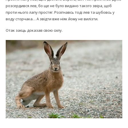
розсердився лев, бо ще не було видано такого звіра, щоб
проти нього лапу простяг. Розігнавсь тоді лев та шубовсь у
воду сторчака… А звідти вже ніяк йому не вилізти.
Отак заєць доказав свою силу.