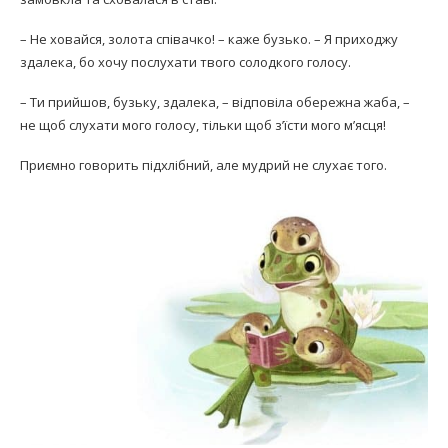
– Не ховайся, золота співачко! – каже бузько. – Я приходжу
здалека, бо хочу послухати твого солодкого голосу.
– Ти прийшов, бузьку, здалека, – відповіла обережна жаба, –
не щоб слухати мого голосу, тільки щоб з’їсти мого м’ясця!
Приємно говорить підхлібний, але мудрий не слухає того.