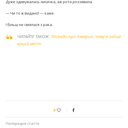
Дуже здивувалась лисичка, аж рота роззявила.
— Чи то ж видано! — каже.
І більш не сміялася з рака.
ЧИТАЙТЕ ТАКОЖ:
Легенди про тварин: чому в зайця
куций хвіст
0
Попередня стаття