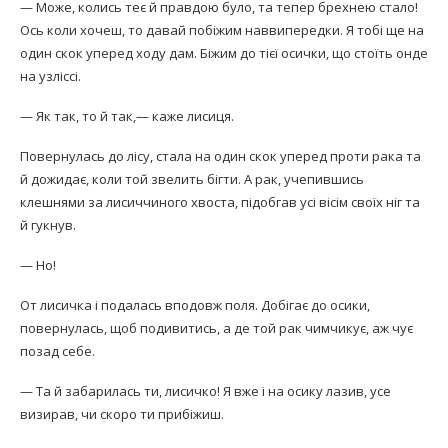
— Може, колись теє й правдою було, та тепер брехнею стало!
Ось коли хочеш, то давай побіжим наввипередки. Я тобі ще на
один скок уперед ходу дам. Біжим до тієї осички, що стоїть онде
на узліссі.
— Як так, то й так,— каже лисиця.
Повернулась до лісу, стала на один скок уперед проти рака та
й дожидає, коли той звелить бігти. А рак, учепившись
клешнями за лисиччиного хвоста, підобгав усі вісім своїх ніг та
й гукнув.
— Но!
От лисичка і подалась вподовж поля. Добігає до осики,
повернулась, щоб подивитись, а де той рак чимчикує, аж чує
позад себе.
— Та й забарилась ти, лисичко! Я вже і на осику лазив, усе
визирав, чи скоро ти прибіжиш.