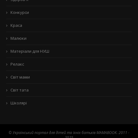
Конкурси
Краса
Малюки
Матеріали для НУШ
Релакс
Світ мами
Світ тата
Школярі
© Український портал для дітей та їхніх батьків MAMABOOK. 2011 -
2025