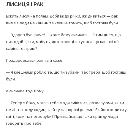
ЛИСИЦЯ І РАК
Біжить лисичка полем. Добігає до річки, аж дивиться — рак
виліз з води на камінь та клешні точить, щоб гостріші були.
— Здоров був, раче! — каже йому лисичка.— З тим днем, що
сьогодні! Це ти, мабуть, до косовиці готуєшся, що клешні об
камінь гостриш?
Поздоровкався рак та й каже.
— Я клешнями роблю те, що ти зубами; так треба, щоб гостріші
були.
А лисичка тоді йому.
— Тепер я бачу, чого з тебе люди сміються, розказуючи, як ти
сім літ по воду ходив, та й ту на порозі розлив! Як його ходити у
світі, коли на ногах зуби? Признайся, що таки правду люди
говорять про тебе!