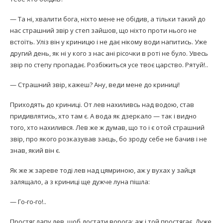
— Та ні, хвалити бога, ніхто мене не обідив, а тільки такий до
нас страшний звір у степ зайшов, що ніхто проти нього не
встоїть. Уліз він у криницю і не дає нікому води напитись. Уже
другий день, як ні у кого з нас ані рісочки в роті не було. Увесь
звір по степу пропадає. Розбіжиться усе твоє царство. Рятуй!..
— Страшний звір, кажеш? Ану, веди мене до криниці!
Приходять до криниці. От лев нахиливсь над водою, став
придивлятись, хто там є. А вода як дзеркало — так і видно
того, хто нахилився. Лев же ж думав, що то і є отой страшний
звір, про якого розказував заєць, бо зроду себе не бачив і не
знав, який він є.
Як же ж зареве тоді лев над цямриною, аж у вухах у зайця
залящало, а з криниці ще дужче луна пішла:
— Го-го-го!..
Простяг лапу лев, щоб достати ворога; аж і той простягає. Дуже