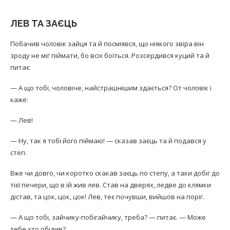
ЛЕВ ТА ЗАЄЦЬ
Побачив чоловік зайця та й посміявся, що ніякого звіра він
зроду не міг піймати, бо всіх боїться. Розсердився куций та й
питає:
— А що тобі, чоловіче, найстрашнішим здається? От чоловік і
каже:
— Лев!
— Ну, так я тобі його піймаю! — сказав заєць та й подався у
степ.
Вже чи довго, чи коротко скакав заєць по степу, а таки добіг до
тієї печери, що в їй жив лев. Став на дверях, ледве до клямки
дістав, та цок, цок, цок! Лев, теє почувши, вийшов на поріг.
— А що тобі, зайчику-побігайчику, треба? — питає. — Може
тебе хто обідив?