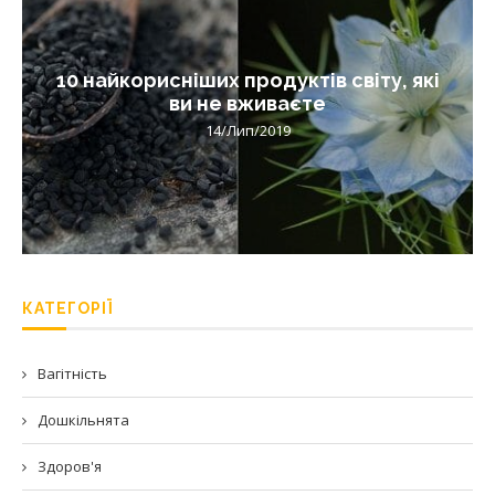
10 найкорисніших продуктів світу, які
ви не вживаєте
14/Лип/2019
КАТЕГОРІЇ
Вагітність
Дошкільнята
Здоров'я