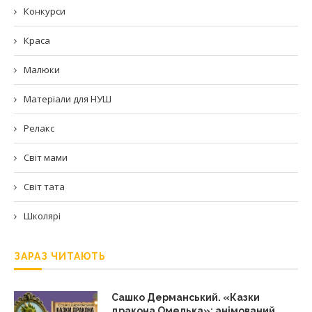
Конкурси
Краса
Малюки
Матеріали для НУШ
Релакс
Світ мами
Світ тата
Школярі
ЗАРАЗ ЧИТАЮТЬ
Сашко Дерманський. «Казки
дракона Омелька»: анімований