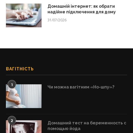
Домашній інтернет: як обрати
надійне підключення для дому
31/07/2026
ВАГІТНІСТЬ
1
Чи можна вагітним «Но-шпу»?
2
Домашний тест на беременность с
помощью йода