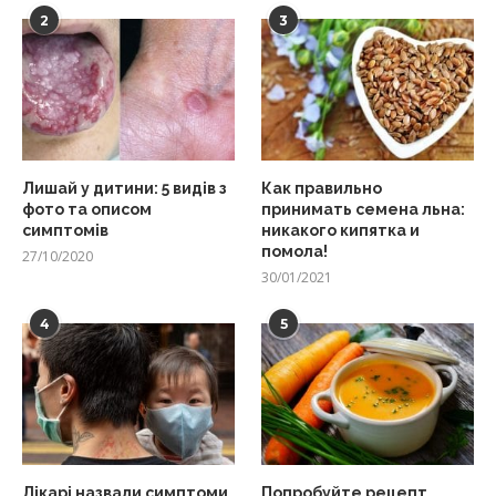
2
3
Лишай у дитини: 5 видів з
Как правильно
фото та описом
принимать семена льна:
симптомів
никакого кипятка и
помола!
27/10/2020
30/01/2021
4
5
Лікарі назвали симптоми
Попробуйте рецепт