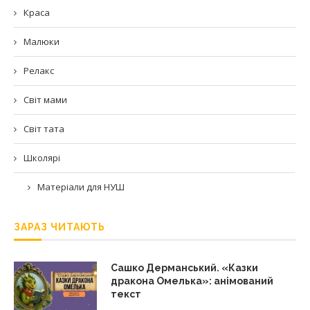
Краса
Малюки
Релакс
Світ мами
Світ тата
Школярі
Матеріали для НУШ
ЗАРАЗ ЧИТАЮТЬ
Сашко Дерманський. «Казки
дракона Омелька»: анімований
текст