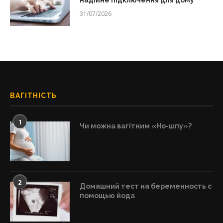
надійне підключення для дому
31/07/2026
ВАГІТНІСТЬ
1
Чи можна вагітним «Но-шпу»?
2
Домашний тест на беременность с
помощью йода