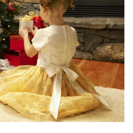
Попробуйте рецепт
симптоми
легендарного супа доктора
 дітей
Моро, который без...
08/Січ/2021