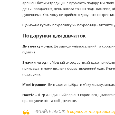
Хрещені батьки традиційно вручають подарунки своїм 
День народження, День ангела та інші події. Важливо, 
душевними. Ось чому не прийнято дарувати похресника
Що можна купити похреснику чи похресниці – читайте у 
Подарунки для дівчаток
Дитяча сумочка.
Це завжди універсальний та корисний
підлітка.
Значки на одяг.
Модний аксесуар, який дуже полюбляют
прикрашати ними шкільну форму, щоденний одяг. Знач
подарунка.
М’які іграшки.
Ви можете підібрати м’яку ляльку, м’яких
Настільні ігри.
Відмінний варіант корисного, цікавого 
враховуючи вік та хобі дівчинки.
ЧИТАЙТЕ ТАКОЖ:
5 корисних та цікавих і