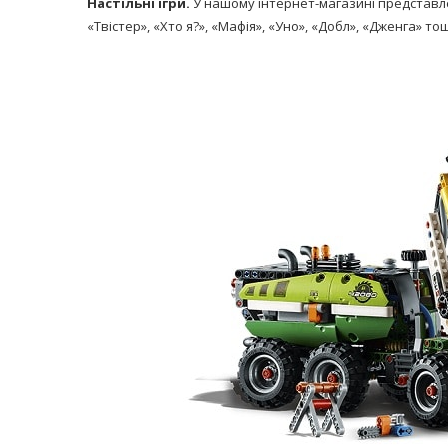
Настільні ігри.
У нашому інтернет-магазині представлен
«Твістер», «Хто я?», «Мафія», «Уно», «Добл», «Дженга» то