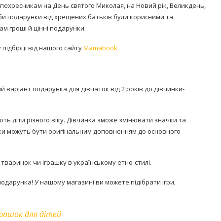
похресникам на День святого Миколая, на Новий рік, Великдень,
аби подарунки від хрещених батьків були корисними та
м гроші й цінні подарунки.
підбірці від нашого сайту
Mamabook
.
 варіант подарунка для дівчаток від 2 років до дівчинки-
ь діти різного віку. Дівчинка зможе змінювати значки та
ки можуть бути оригінальним доповненням до основного
 тваринок чи іграшку в українському етно-стилі.
подарунка! У нашому магазині ви можете підібрати ігри,
грашок для дітей