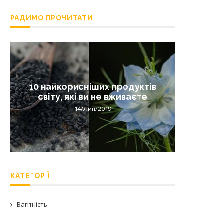
РАДИМО ПРОЧИТАТИ
10 найкорисніших продуктів
Лишай 
світу, які ви не вживаєте
14/Лип/2019
КАТЕГОРІЇ
Вагітність