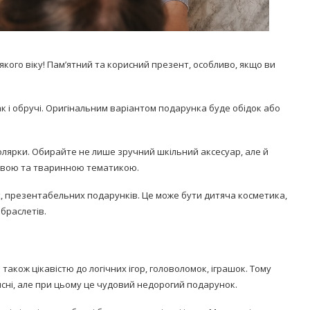
кого віку! Пам’ятний та корисний презент, особливо, якщо ви
ак і обручі. Оригінальним варіантом подарунка буде обідок або
олярки. Обирайте не лише зручний шкільний аксесуар, але й
ковою та тваринною тематикою.
х, презентабельних подарунків. Це може бути дитяча косметика,
 браслетів.
акож цікавістю до логічних ігор, головоломок, іграшок. Тому
рисні, але при цьому це чудовий недорогий подарунок.