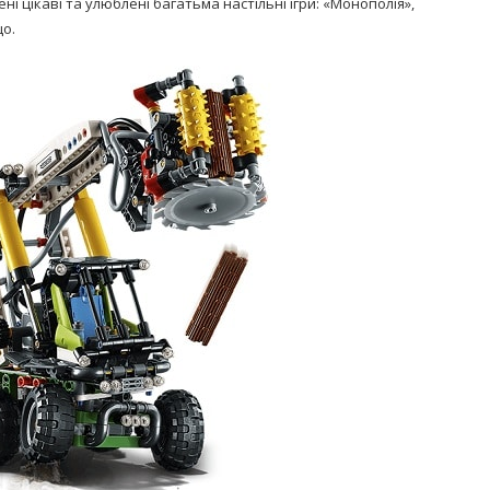
і цікаві та улюблені багатьма настільні ігри: «Монополія»,
що.