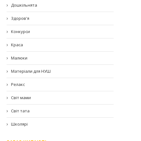
Дошкільнята
Здоров'я
Конкурси
Краса
Малюки
Матеріали для НУШ
Релакс
Світ мами
Світ тата
Школярі