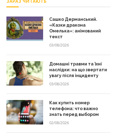
ЗАРАЗ ЧИТАЮТЬ
Сашко Дерманський.
«Казки дракона
Омелька»: анімований
текст
03/08/2026
Домашні травми та їхні
наслідки: на що звертати
увагу після інциденту
03/08/2026
Как купить номер
телефона: что важно
знать перед выбором
02/08/2026