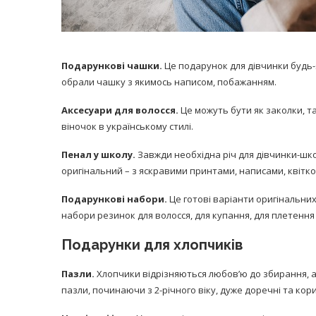
Подарункові чашки.
Це подарунок для дівчинки будь-я
обрали чашку з якимось написом, побажанням.
Аксесуари для волосся.
Це можуть бути як заколки, т
віночок в українському стилі.
Пенал у школу.
Завжди необхідна річ для дівчинки-шк
оригінальний – з яскравими принтами, написами, квіт
Подарункові набори.
Це готові варіанти оригінальни
набори резинок для волосся, для купання, для плетення
Подарунки для хлопчиків
Пазли.
Хлопчики відрізняються любов’ю до збирання, а т
пазли, починаючи з 2-річного віку, дуже доречні та ко