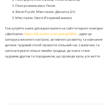
Пазл-розмальовка. Песик
Фікси-Puzzle. М’які пазли. Дівчатка (2+)
М’які пазли. Овочі (Розумний малюк)
Тож купуйте книги для вашої малечі на сайті інтернет-книгарні
«Дім Книги»:
https://dk-books.com/catalog/3459/
, адже це
запорука веселого настрою, активного розвитку та навчання
дитини. Чудовий спосіб провести спільний час з малечею та
започаткувати спільні сімейні традиції, де книга стане
чудовим другом та порадником, що проведе крізь усе життя.