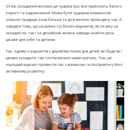
Отож, складання мозаїки це чудова гра, яка приносить багато
користі та задоволення. Може бути чудовим елементом
спільної традиції, коли батьки та діти весело проводять час. А
завдяки тому, що на ринку є їх безліч варіантів, як по віку за
складністю, так і за дизайном, можна завжди знайти щось
цікаве для себе та дитини.
Так, одним із варіантів є дерев’яні пазли для дітей, які буде як і
цікаво складати, так і потім весело ними гратись. Тож, це
хороший варіант провести час з малюком та посприяти у його
активному розвитку.