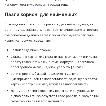
конструктори, мультфільми, іграшки тощо.
Пазли корисні для найменших
Розглядаючи різні способи розвитку для наймолодших, не
останнє місце займають пазли. І це не дивно, адже ця весела
гра допоможе дитині у веселій формі сформувати декілька
корисних навичок, серед яких:
Розвиток дрібної моторики.
Складання картинки з мозаїки має позитивний вплив на
роботу головного мозку, а саме: формування логічного і
просторового мислення, уяви, уваги та фантазії.
Вони сприяють більшій посидючості малюка,
цілеспрямованості та наполегливості, адже, щоб зібрати
картинку потрібний час, зусилля та наполегливість.
Допомагає дитині повірити у власні сили та усвідомити
відповідальність за результат своєї роботи, виховує в ній
самостійність та цілеспрямованість.