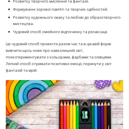
Розвитку творчого мислення та фантазії.
Формуванні зорової пам’яті та творчих здібностей.
Розвитку художнього смаку та любові до образотворчого
мистецтва.
Чудовий спосіб сімейного відпочинку та релаксації.
Це чудовий спосіб провести разом час та в цікавій формі
вивчити щось нове про навколишній світ,
поекспериментувати з кольорами, фарбами та олівцями.
Легкий спосіб отримати позитивні емоції, поринути у світ
фантазій та мрій.