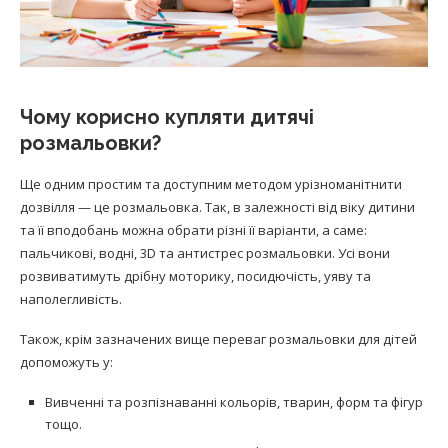
Чому корисно купляти дитячі
розмальовки?
Ще одним простим та доступним методом урізноманітнити
дозвілля — це розмальовка. Так, в залежності від віку дитини
та її вподобань можна обрати різні її варіанти, а саме:
пальчикові, водні, 3D та антистрес розмальовки. Усі вони
розвиватимуть дрібну моторику, посидючість, уяву та
наполегливість.
Також, крім зазначених вище переваг розмальовки для дітей
допоможуть у:
Вивченні та розпізнаванні кольорів, тварин, форм та фігур
тощо.