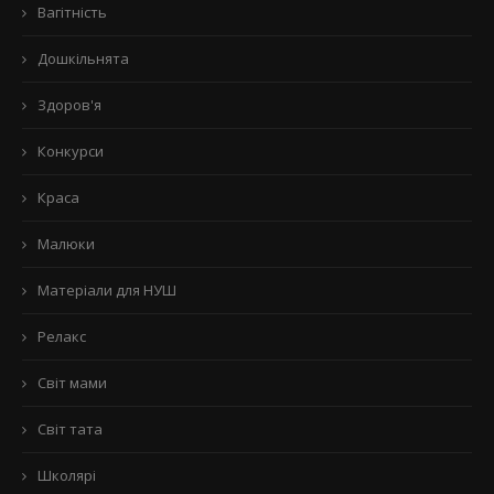
Вагітність
Дошкільнята
Здоров'я
Конкурси
Краса
Малюки
Матеріали для НУШ
Релакс
Світ мами
Світ тата
Школярі