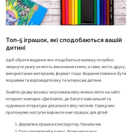
Топ-5 іграшок, які сподобаються вашій
дитині
Щоб обрати видання яке сподобається малюку потрібно
звернути увагу на якість виконання книги, а саме, якість друку,
використаних матеріалів, формат тощо. Видання повинно бути
яскравим та відповідати віку та інтересам дитини.
Знайти цікаву мозаїку чи розмальовку можна легко на сайті
інтернет-книгарні «Дім Книги», де багато навчальної та
художньої літератури для різного віку читачів. Серед них
пропонуємо наступні варіанти книг-іграшок для дітей:
Дерев’яна іграшка-конструктор. Пенальчик
Пазл дерев’яний в рамці. Лісові мешканці