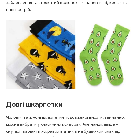
забарвлення та строкатий малюнок, які напевно підкреслять
ваш настрій.
Довгі шкарпетки
Чоловічі та жіночі шкарпетки подовженої висоти, звичайно,
можна вибрати у класичних кольорах. Але найцікавіше –
смугасті варіанти яскравих відтінків на будь-який смак від