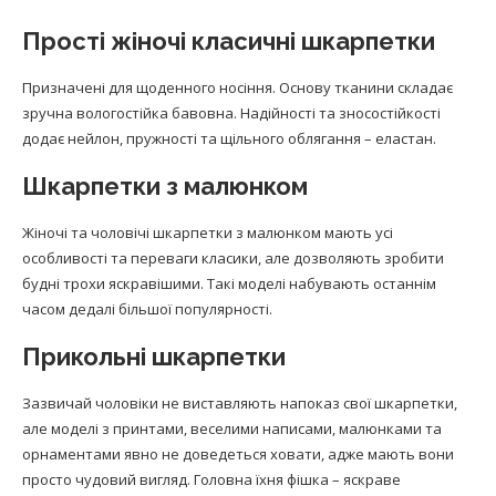
Прості жіночі класичні шкарпетки
Призначені для щоденного носіння. Основу тканини складає
зручна вологостійка бавовна. Надійності та зносостійкості
додає нейлон, пружності та щільного облягання – еластан.
Шкарпетки з малюнком
Жіночі та чоловічі шкарпетки з малюнком мають усі
особливості та переваги класики, але дозволяють зробити
будні трохи яскравішими. Такі моделі набувають останнім
часом дедалі більшої популярності.
Прикольні шкарпетки
Зазвичай чоловіки не виставляють напоказ свої шкарпетки,
але моделі з принтами, веселими написами, малюнками та
орнаментами явно не доведеться ховати, адже мають вони
просто чудовий вигляд. Головна їхня фішка – яскраве