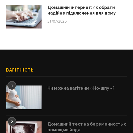
Домашній інтернет: як обрати
надійне підключення для дому
31/07/2026
ВАГІТНІСТЬ
1
Чи можна вагітним «Но-шпу»?
2
Домашний тест на беременность с
помощью йода