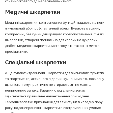
сонячно-жовтого до небесно-блакитного.
Медичні шкарпетки
Медичні шкарпетки, крім основних функцій, надають на ноги
лікувальний або профілактичний ефект. Бувають масажні,
компресійні, без гумки для кращого кровопостачання. Є м’які
шкарпетки, створені спеціально для хворих на цукровий
діабет. Медичні шкарпетки застосовують також і з метою
профілактики.
Спеціальні шкарпетки
А ще бувають трекінгові шкарпетки для військових, туристів
та спортсменів, активного відпочинку. Вони мають посилену
щільність, тому практично не стираються і не мають
неприємного запаху. Завдяки спеціальним зонам,
здійснюється правильне навантаження при ходінні.
Термошкарпетки призначені для захисту ніг в холодну пору
року. Водонепроникні шкарпетки в екстремальних умовах