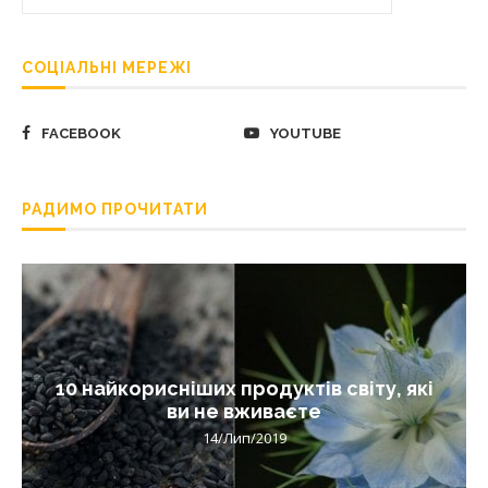
СОЦІАЛЬНІ МЕРЕЖІ
FACEBOOK
YOUTUBE
РАДИМО ПРОЧИТАТИ
10 найкорисніших продуктів світу, які
ви не вживаєте
14/Лип/2019