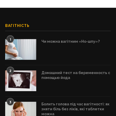
ВАГІТНІСТЬ
1
Чи можна вагітним «Но-шпу»?
2
Домашний тест на беременность с
помощью йода
3
Болить голова під час вагітності: як
зняти біль без ліків, які таблетки
можна