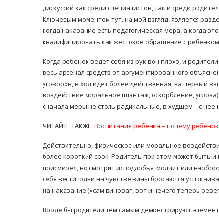
дискуссий как среди специалистов, так и среди родител
Ключевым моментом тут, на мой взгляд, является разде
когда наказание есть педагогическая мера, а когда эт
квалифицировать как жестокое обращение с ребенком
Когда ребенок ведет себя из рук вон плохо, и родител
весь арсенал средств от аргументированного объясне
равильно принимать
уговоров, в ход идет более действенная, на первый вз
Лікарі назвали 
льна: никакого кипятка
воздействие моральное (шантаж, оскорбление, угроза).
коронавірусу в
и...
сначала меры не столь радикальные, в худшем – с нее 
14/Бер/2020
30/Січ/2021
ЧИТАЙТЕ ТАКЖЕ:
Воспитание ребенка – почему ребенок
Действительно, физическое или моральное воздействие
более короткий срок. Родитель при этом может быть и 
присмирел, но смотрит исподлобья, молчит или наобор
себя вести: одни на чувстве вины бросаются успокаив
на наказание («сам виноват, вот и нечего теперь реве
Вроде бы родители тем самым демонстрируют элементы 