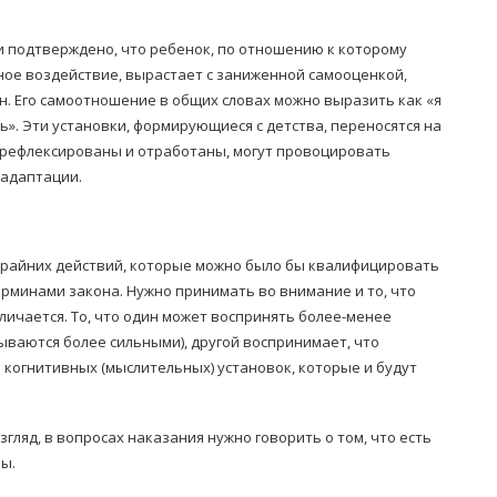
и подтверждено, что ребенок, по отношению к которому
ое воздействие, вырастает с заниженной самооценкой,
н. Его самоотношение в общих словах можно выразить как «я
ть». Эти установки, формирующиеся с детства, переносятся на
отрефлексированы и отработаны, могут провоцировать
 адаптации.
крайних действий, которые можно было бы квалифицировать
рминами закона. Нужно принимать во внимание и то, что
личается. То, что один может воспринять более-менее
зываются более сильными), другой воспринимает, что
го когнитивных (мыслительных) установок, которые и будут
згляд, в вопросах наказания нужно говорить о том, что есть
ы.