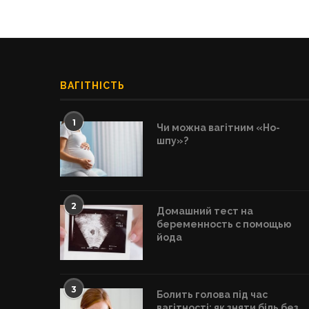
ВАГІТНІСТЬ
1
Чи можна вагітним «Но-
шпу»?
2
Домашний тест на
беременность с помощью
йода
3
Болить голова під час
вагітності: як зняти біль без