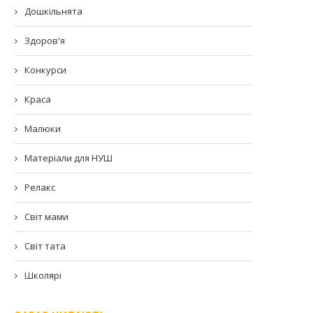
Дошкільнята
Здоров'я
Конкурси
Краса
Малюки
Матеріали для НУШ
Релакс
Світ мами
Світ тата
Школярі