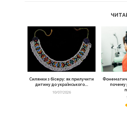
ЧИТА
 корисний
Силянки з бісеру: як прилучити
Фонематиче
для дітей
дитину до українського...
почему 
п
10/07/2026