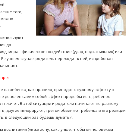
ей.
ление того,
о можно
.
и используют
ния до
Попробуйте рецепт
гляд, мера – физическое воздействие (удар, подзатыльник) или
симптоми
легендарного супа доктора
 В лучшем случае, родитель переходит к ней, испробовав
 дітей
Моро, который без...
начинает.
08/Січ/2021
 врет
 на ребенка, как правило, приводит к нужному эффекту в
не доволен самим собой: эффект вроде бы есть, ребенок
от плачет. В этой ситуации и родители начинают по-разному
ать, другие игнорируют, третьи обвиняют ребенка в его реакции
ть, в следующий раз будешь думать»).
воспитания («я же хочу, как лучше, чтобы он человеком