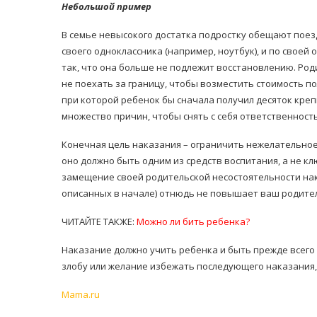
Небольшой пример
В семье невысокого достатка подростку обещают поезд
своего одноклассника (например, ноутбук), и по сво
так, что она больше не подлежит восстановлению. Род
не поехать за границу, чтобы возместить стоимость по
при которой ребенок бы сначала получил десяток креп
множество причин, чтобы снять с себя ответственнос
Конечная цель наказания – ограничить нежелательное
оно должно быть одним из средств воспитания, а не к
замещение своей родительской несостоятельности нак
описанных в начале) отнюдь не повышает ваш родитель
ЧИТАЙТЕ ТАКЖЕ:
Можно ли бить ребенка?
Наказание должно учить ребенка и быть прежде всего 
злобу или желание избежать последующего наказания,
Мama.ru