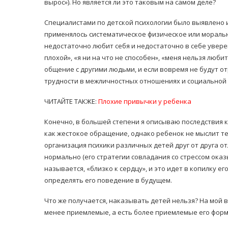
вырос»). Но является ли это таковым на самом деле?
Специалистами по детской психологии было выявлено 
применялось систематическое физическое или моральн
недостаточно любит себя и недостаточно в себе увере
плохой», «я ни на что не способен», «меня нельзя люби
общение с другими людьми, и если вовремя не будут 
трудности в межличностных отношениях и социальной
ЧИТАЙТЕ ТАКЖЕ:
Плохие привычки у ребенка
Конечно, в большей степени я описываю последствия 
как жестокое обращение, однако ребенок не мыслит те
организация психики различных детей друг от друга от
нормально (его стратегии совладания со стрессом ока
называется, «близко к сердцу», и это идет в копилку е
определять его поведение в будущем.
Что же получается, наказывать детей нельзя? На мой в
менее приемлемые, а есть более приемлемые его форм