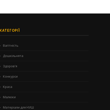
КАТЕГОРІЇ
Вагітність
Дошкільнята
Здоров'я
Конкурси
Краса
Малюки
Матеріали для НУШ