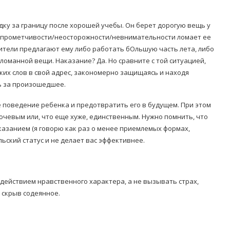
ку за границу после хорошей учебы. Он берет дорогую вещь у
ей опрометчивости/неосторожности/невнимательности ломает ее
ители предлагают ему либо работать бОльшую часть лета, либо
ломанной вещи. Наказание? Да. Но сравните с той ситуацией,
ких слов в свой адрес, закономерно защищаясь и находя
ть за произошедшее.
 поведение ребенка и предотвратить его в будущем. При этом
лючевым или, что еще хуже, единственным. Нужно помнить, что
азанием (я говорю как раз о менее приемлемых формах,
ский статус и не делает вас эффективнее.
действием нравственного характера, а не вызывать страх,
 скрыв содеянное.