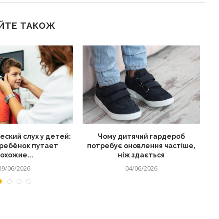
ЙТЕ ТАКОЖ
ский слух у детей:
Чому дитячий гардероб
Як
ребёнок путает
потребує оновлення частіше,
охожие...
ніж здається
19/06/2026
04/06/2026