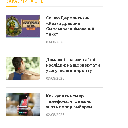
ЗАРАЗ ЧИТАЮТЬ
Сашко Дерманський.
«Казки дракона
Омелька»: анімований
текст
03/08/2026
Домашні травми та їхні
наслідки: на що звертати
увагу після інциденту
03/08/2026
Как купить номер
телефона: что важно
знать перед выбором
02/08/2026