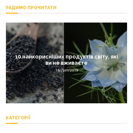
РАДИМО ПРОЧИТАТИ
10 найкорисніших продуктів світу, які
ви не вживаєте
14/Лип/2019
КАТЕГОРІЇ