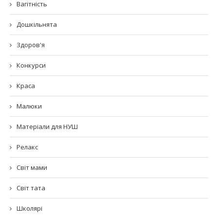
Вагітність
Дошкільнята
Здоров'я
Конкурси
Краса
Малюки
Матеріали для НУШ
Релакс
Світ мами
Світ тата
Школярі