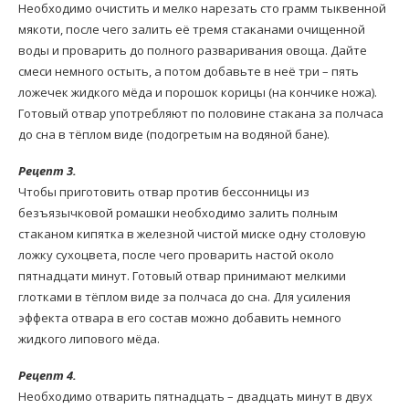
Необходимо очистить и мелко нарезать сто грамм тыквенной
мякоти, после чего залить её тремя стаканами очищенной
воды и проварить до полного разваривания овоща. Дайте
смеси немного остыть, а потом добавьте в неё три – пять
ложечек жидкого мёда и порошок корицы (на кончике ножа).
Готовый отвар употребляют по половине стакана за полчаса
до сна в тёплом виде (подогретым на водяной бане).
Рецепт 3.
Чтобы приготовить отвар против бессонницы из
безъязычковой ромашки необходимо залить полным
стаканом кипятка в железной чистой миске одну столовую
ложку сухоцвета, после чего проварить настой около
пятнадцати минут. Готовый отвар принимают мелкими
глотками в тёплом виде за полчаса до сна. Для усиления
эффекта отвара в его состав можно добавить немного
жидкого липового мёда.
Рецепт 4.
Необходимо отварить пятнадцать – двадцать минут в двух