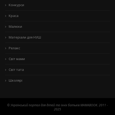
Конкурси
Краса
Малюки
Матеріали для НУШ
Релакс
Світ мами
Світ тата
Школярі
© Український портал для дітей та їхніх батьків MAMABOOK. 2011 -
2025