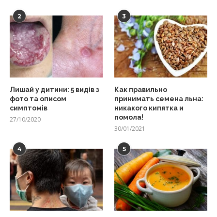
2
3
Лишай у дитини: 5 видів з
Как правильно
фото та описом
принимать семена льна:
симптомів
никакого кипятка и
помола!
27/10/2020
30/01/2021
4
5