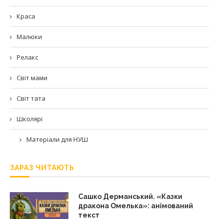
Краса
Малюки
Релакс
Світ мами
Світ тата
Школярі
Матеріали для НУШ
ЗАРАЗ ЧИТАЮТЬ
Сашко Дерманський. «Казки
дракона Омелька»: анімований
текст