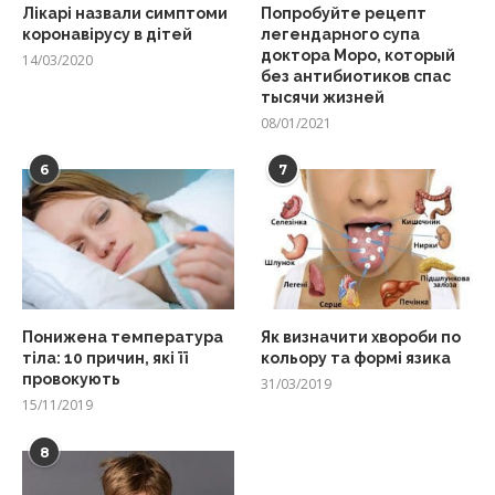
Лікарі назвали симптоми
Попробуйте рецепт
коронавірусу в дітей
легендарного супа
доктора Моро, который
14/03/2020
без антибиотиков спас
тысячи жизней
08/01/2021
6
7
Понижена температура
Як визначити хвороби по
тіла: 10 причин, які її
кольору та формі язика
провокують
31/03/2019
15/11/2019
8