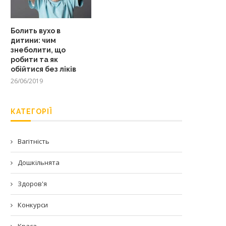
Болить вухо в
дитини: чим
знеболити, що
робити та як
обійтися без ліків
26/06/2019
КАТЕГОРІЇ
Вагітність
Дошкільнята
Здоров'я
Конкурси
Краса