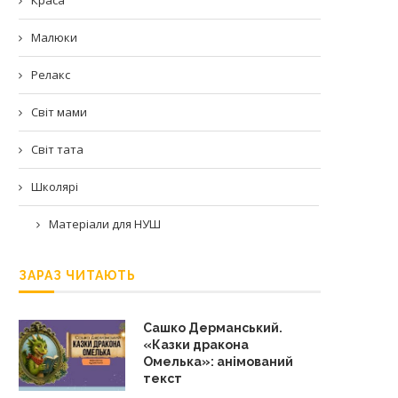
Малюки
Релакс
Світ мами
Світ тата
Школярі
Матеріали для НУШ
ЗАРАЗ ЧИТАЮТЬ
Сашко Дерманський.
«Казки дракона
Омелька»: анімований
текст