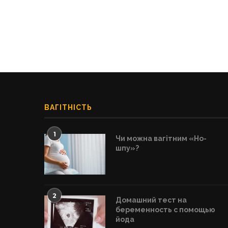
ВАГІТНІСТЬ
1
Чи можна вагітним «Но-
шпу»?
2
Домашний тест на
беременность с помощью
йода