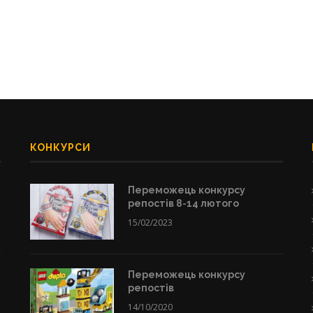
КОНКУРСИ
Переможець конкурсу
репостів 8-14 лютого
15/02/2023
Переможець конкурсу
репостів
14/10/2020