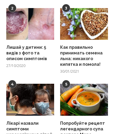
2
3
Лишай у дитини: 5
Как правильно
видів з фото та
принимать семена
описом симптомів
льна: никакого
кипятка и помола!
27/10/2020
30/01/2021
4
5
Лікарі назвали
Попробуйте рецепт
симптоми
легендарного супа