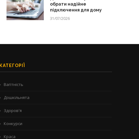
обрати надійне
підключення для дому
31/07/2026
КАТЕГОРІЇ
Вагітність
Дошкільнята
Здоров'я
Конкурси
Краса