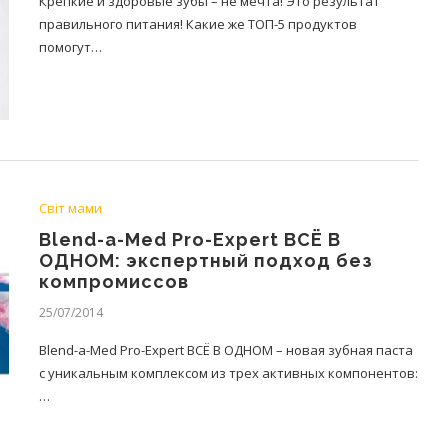
Крепкие и здоровые зубы – не мечта! Это результат
правильного питания! Какие же ТОП-5 продуктов
помогут…
Світ мами
Blend-a-Med Pro-Expert ВСЁ В
ОДНОМ: экспертный подход без
компромиссов
25/07/2014
Blend-a-Med Pro-Expert ВСЁ В ОДНОМ – новая зубная паста
с уникальным комплексом из трех активных компонентов:
…