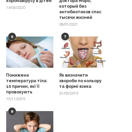
коронавірусу в дітей
доктора Моро,
который без
14/03/2020
антибиотиков спас
тысячи жизней
08/01/2021
6
7
Понижена
Як визначити
температура тіла:
хвороби по кольору
10 причин, які її
та формі язика
провокують
31/03/2019
15/11/2019
8