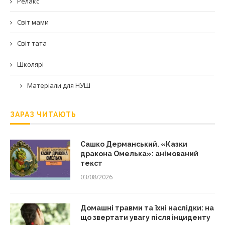
Релакс
Світ мами
Світ тата
Школярі
Матеріали для НУШ
ЗАРАЗ ЧИТАЮТЬ
Сашко Дерманський. «Казки
дракона Омелька»: анімований
текст
03/08/2026
Домашні травми та їхні наслідки: на
що звертати увагу після інциденту