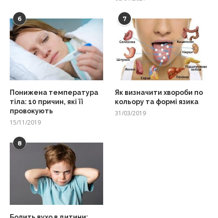
6
7
Понижена температура
Як визначити хвороби по
тіла: 10 причин, які її
кольору та формі язика
провокують
31/03/2019
15/11/2019
8
Болить вухо в дитини: