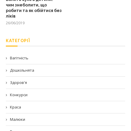
чим знеболити, що
робити та як обійтися без
ліків
26/06/2019
КАТЕГОРІЇ
Вагітність
Дошкільнята
Здоров'я
Конкурси
Краса
Малюки