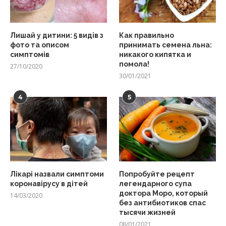
Лишай у дитини: 5 видів з
Как правильно
фото та описом
принимать семена льна:
симптомів
никакого кипятка и
помола!
27/10/2020
30/01/2021
4
5
Лікарі назвали симптоми
Попробуйте рецепт
коронавірусу в дітей
легендарного супа
доктора Моро, который
14/03/2020
без антибиотиков спас
тысячи жизней
08/01/2021