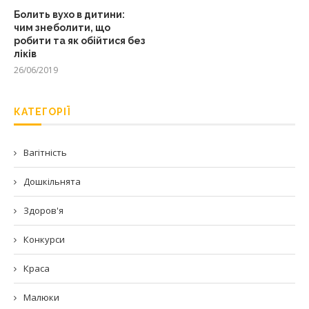
Болить вухо в дитини:
чим знеболити, що
робити та як обійтися без
ліків
26/06/2019
КАТЕГОРІЇ
Вагітність
Дошкільнята
Здоров'я
Конкурси
Краса
Малюки