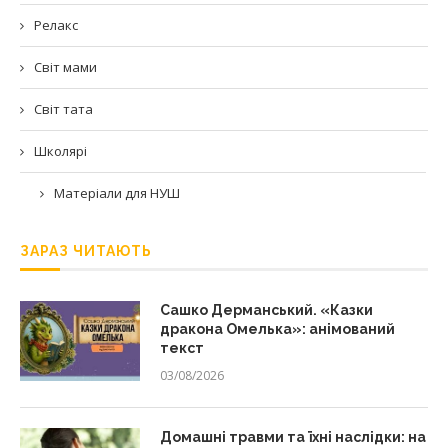
Релакс
Світ мами
Світ тата
Школярі
Матеріали для НУШ
ЗАРАЗ ЧИТАЮТЬ
Сашко Дерманський. «Казки
дракона Омелька»: анімований
текст
03/08/2026
Домашні травми та їхні наслідки: на