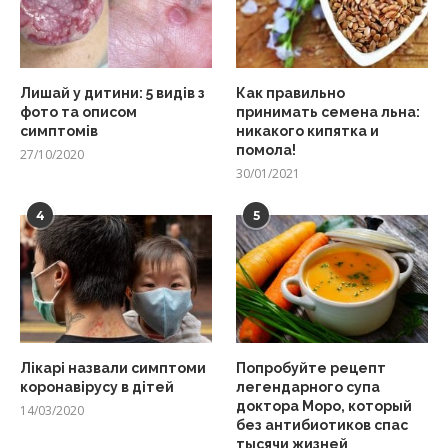
Лишай у дитини: 5 видів з
Как правильно
фото та описом
принимать семена льна:
симптомів
никакого кипятка и
помола!
27/10/2020
30/01/2021
4
5
Лікарі назвали симптоми
Попробуйте рецепт
коронавірусу в дітей
легендарного супа
доктора Моро, который
14/03/2020
без антибиотиков спас
тысячи жизней