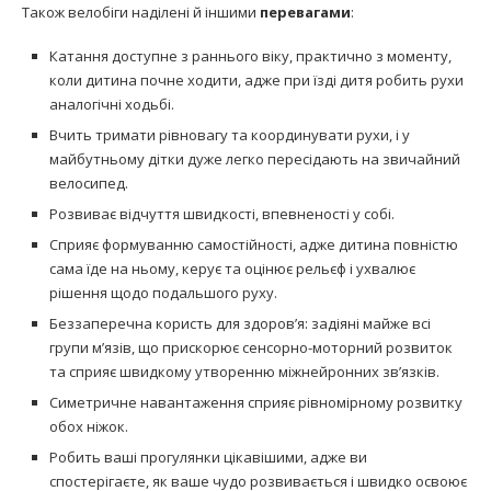
Також велобіги наділені й іншими
перевагами
:
Катання доступне з раннього віку, практично з моменту,
коли дитина почне ходити, адже при їзді дитя робить рухи
аналогічні ходьбі.
Вчить тримати рівновагу та координувати рухи, і у
майбутньому дітки дуже легко пересідають на звичайний
велосипед.
Розвиває відчуття швидкості, впевненості у собі.
Сприяє формуванню самостійності, адже дитина повністю
сама їде на ньому, керує та оцінює рельєф і ухвалює
рішення щодо подальшого руху.
Беззаперечна користь для здоров’я: задіяні майже всі
групи м’язів, що прискорює сенсорно-моторний розвиток
та сприяє швидкому утворенню міжнейронних зв’язків.
Симетричне навантаження сприяє рівномірному розвитку
обох ніжок.
Робить ваші прогулянки цікавішими, адже ви
спостерігаєте, як ваше чудо розвивається і швидко освоює