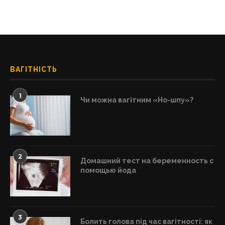
ВАГІТНІСТЬ
1
Чи можна вагітним «Но-шпу»?
2
Домашний тест на беременность с
помощью йода
3
Болить голова під час вагітності: як