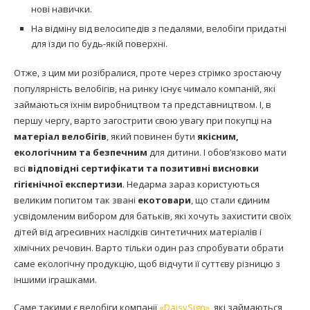
нові навички.
На відміну від велосипедів з педалями, велобіги придатні
для їзди по будь-якій поверхні.
Отже, з цим ми розібралися, проте через стрімко зростаючу
популярність велобігів, на ринку існує чимало компаній, які
займаються їхнім виробництвом та представництвом. І, в
першу чергу, варто загострити свою увагу при покупці на
матеріал
велобігів
, який повинен бути
якісним,
екологічним та безпечним
для дитини. І обов’язково мати
всі
відповідні сертифікати та позитивні висновки
гігієнічної експертизи
. Недарма зараз користуються
великим попитом так звані
екотовари
, що стали єдиним
усвідомленим вибором для батьків, які хочуть захистити своїх
дітей від агресивних наслідків синтетичних матеріалів і
хімічних речовин. Варто тільки один раз спробувати обрати
саме екологічну продукцію, щоб відчути її суттєву різницю з
іншими іграшками.
Саме такими є велобіги компанії
«
DaisySign
»
, які займаються