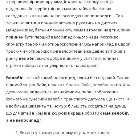
з першими вірними друзями, іграми на свіжому повітрі,
щоденною безтурботністю, смаком найулюбленіших
солодощів і катанням на велосипедах наввипередки… Тож
тільки-но дитина починає активно рухатись на дитячих
майданчиках, батьки починають ламати голови над тим, яким
повинен бути перший велосипед їхнього чада. Можливо,
спочатку трьох- чи чотирьохколісний? Ось наприклад в Європі
трьох- чи чотирьохколісні велосипеди вже давно витіснив з
ринку
велобіг
, який є добре відомим у світі та й починає
стрімко набирати популярність і в нашій країні.
Велобіг
– це той самий велосипед, тільки без педалей. Також
відомий як: ранбайк, велокат, баланс-байк, велобалансир. Хоч
деякі слова видаються незнайомими, перші зображення
схожого на сучасний велобіг транспорту датують ще 17 ст.! Та
нас більше цікавить те, чому ж більшість сходяться на думці,
що для дітей віком
від 2-5 років
краще обрати
саме
велобіг
,
а не велосипед
?
Дитина у такому ранньому віці важче освоює