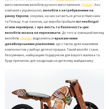
виготовленням велобігів ручного виготовлення
«
Teslar
»
. Хоч
компанія є українською,
велобіги
є затребуваними на
ринку Європи
, зокрема, на них катаються дітки в Німеччині
та Польщі. А це означає, що вироби пройшли
всі необхідні
етапи
перевірки
,
і про як
ість та
безпечність цих
велобігів
можна не переживати
. До того ж зовнішній вигляд
велобігів
«
Teslar
»
відрізняється
вражаючими
дизайнерськими рішеннями
, що є також дуже важливим
компонентом у виборі дитячої іграшки. Такий велобіг стане,
безсумнівно, найкращим подарунком для вашого малюка та
буде причиною для заздрощів на дитячому майданчику.