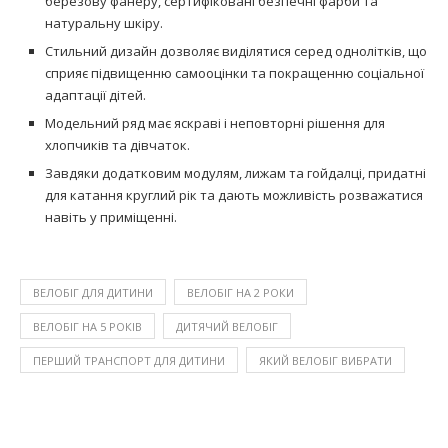
березову фанеру, сертифіковані безпечні фарби та
натуральну шкіру.
Стильний дизайн дозволяє виділятися серед однолітків, що
сприяє підвищенню самооцінки та покращенню соціальної
адаптації дітей.
Модельний ряд має яскраві і неповторні рішення для
хлопчиків та дівчаток.
Завдяки додатковим модулям, лижам та гойдалці, придатні
для катання круглий рік та дають можливість розважатися
навіть у приміщенні.
ВЕЛОБІГ ДЛЯ ДИТИНИ
ВЕЛОБІГ НА 2 РОКИ
ВЕЛОБІГ НА 5 РОКІВ
ДИТЯЧИЙ ВЕЛОБІГ
ПЕРШИЙ ТРАНСПОРТ ДЛЯ ДИТИНИ
ЯКИЙ ВЕЛОБІГ ВИБРАТИ