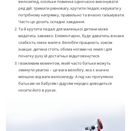
велосипед, оскільки повинна одночасно виконувати
ряд дій: тримати рівновагу, крутити педалі, керувати у
потрібному напрямку, правильно та вчасно гальмувати.
Часто це досить складне завдання.
Та й крутити педалі для маленької дитини може
видатись заважко. Елементарно, буде даватись взнаки
слабкість ніжок малечі. Велобіги працюють зовсім
інакше: дитина стоїть обома ногами на землі і для
початку руху їй достатньо відштовхнутися.
І важливим моментом, який часто батьки можуть
оминути увагою – це вага велобігу, яка є значно
меншою від ваги велосипеду. А під час прогулянок
батькам чи бабусям і дідусям нерідко доводиться
носити його в руках.