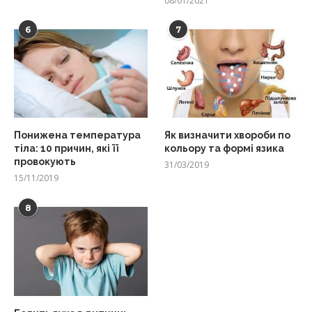
08/01/2021
6
7
Понижена температура
Як визначити хвороби по
тіла: 10 причин, які її
кольору та формі язика
провокують
31/03/2019
15/11/2019
8