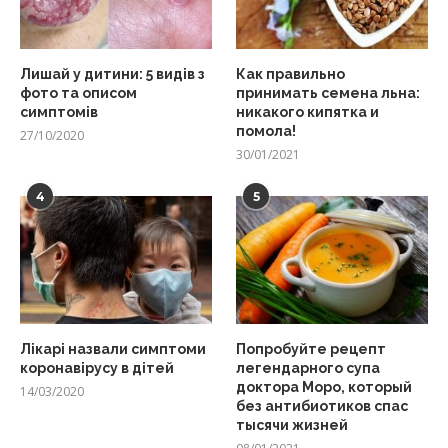
Лишай у дитини: 5 видів з
Как правильно
фото та описом
принимать семена льна:
симптомів
никакого кипятка и
помола!
27/10/2020
30/01/2021
4
5
Лікарі назвали симптоми
Попробуйте рецепт
коронавірусу в дітей
легендарного супа
доктора Моро, который
14/03/2020
без антибиотиков спас
тысячи жизней