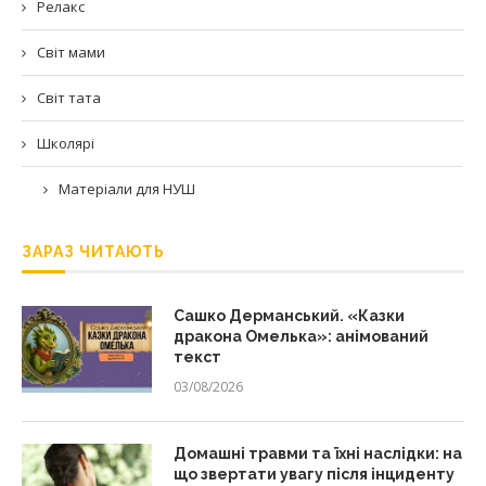
Релакс
Світ мами
Світ тата
Школярі
Матеріали для НУШ
ЗАРАЗ ЧИТАЮТЬ
Сашко Дерманський. «Казки
дракона Омелька»: анімований
текст
03/08/2026
Домашні травми та їхні наслідки: на
що звертати увагу після інциденту