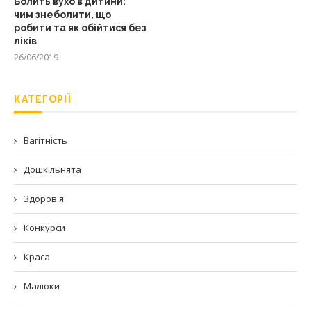
Болить вухо в дитини:
чим знеболити, що
робити та як обійтися без
ліків
26/06/2019
КАТЕГОРІЇ
Вагітність
Дошкільнята
Здоров'я
Конкурси
Краса
Малюки