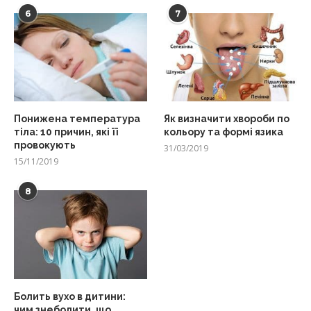
6
7
Понижена температура
Як визначити хвороби по
тіла: 10 причин, які її
кольору та формі язика
провокують
31/03/2019
15/11/2019
8
Болить вухо в дитини:
чим знеболити, що