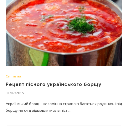
Світ мами
Рецепт пісного українського борщу
31/07/2015
Український борщ – незамінна страва в багатьох родинах. І від
борщу не слід відмовлятись в піст,…