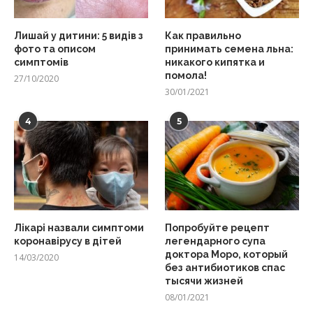
Лишай у дитини: 5 видів з
Как правильно
фото та описом
принимать семена льна:
симптомів
никакого кипятка и
помола!
27/10/2020
30/01/2021
4
5
Лікарі назвали симптоми
Попробуйте рецепт
коронавірусу в дітей
легендарного супа
доктора Моро, который
14/03/2020
без антибиотиков спас
тысячи жизней
08/01/2021