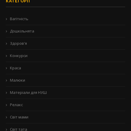
КАТЕГОРІЇ
Вагітність
Дошкільнята
Здоров'я
Конкурси
Краса
Малюки
Матеріали для НУШ
Релакс
Світ мами
Світ тата