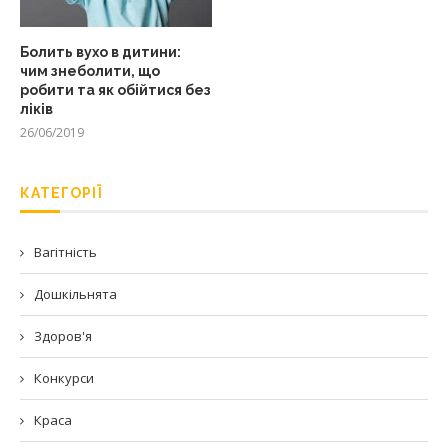
Болить вухо в дитини:
чим знеболити, що
робити та як обійтися без
ліків
26/06/2019
КАТЕГОРІЇ
Вагітність
Дошкільнята
Здоров'я
Конкурси
Краса