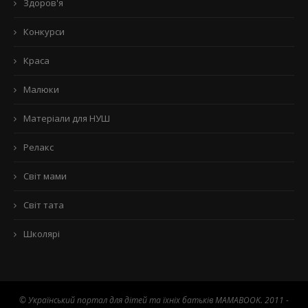
Здоров'я
Конкурси
Краса
Малюки
Матеріали для НУШ
Релакс
Світ мами
Світ тата
Школярі
© Український портал для дітей та їхніх батьків MAMABOOK. 2011 -