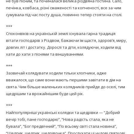
не був пісним, та починалася велика різдвяна гостина. Сало,
печінка, ковбаса, різні смаженості та копченості, все за чим
сумувала під час посту душа, повинно тепер стояти на столі.
***
Споконвіків на українській землі існувала гарна традиція
вітати господарів з Різдвом, бажаючи їм щастя, здоров’я, миру,
довгих літ і достатку. Дорослі та діти, колядуючи, ходили від
хати до хати з піснями та віншуваннями.
***
Зазвичай колядувати ходили тільки хлопчики, адже
вважалося, що саме вони мають першими завітати в дім на
свята. Чим більше маленьких колядників прийде до оселі, тим
щедрішим та врожайнішим буде цей рік.
***
Найпопулярніші українські колядки та щедрівки — “Добрий
вечір тобі, пане господарю”, “Нова радість стала, яка не
бувала”, “Бог предвічний”, “По всьому світі стала новина”,
“Щедрик, щедрик, щедрівочка”. Прослухати ці чудові святкові