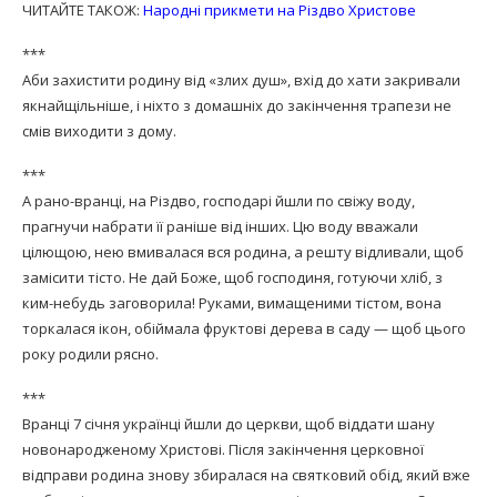
ЧИТАЙТЕ ТАКОЖ:
Народні прикмети на Різдво Христове
***
Аби захистити родину від «злих душ», вхід до хати закривали
якнайщільніше, і ніхто з домашніх до закінчення трапези не
смів виходити з дому.
***
А рано-вранці, на Різдво, господарі йшли по свіжу воду,
прагнучи набрати її раніше від інших. Цю воду вважали
цілющою, нею вмивалася вся родина, а решту відливали, щоб
замісити тісто. Не дай Боже, щоб господиня, готуючи хліб, з
ким-небудь заговорила! Руками, вимащеними тістом, вона
торкалася ікон, обіймала фруктові дерева в саду — щоб цього
року родили рясно.
***
Вранці 7 січня українці йшли до церкви, щоб віддати шану
новонародженому Христові. Після закінчення церковної
відправи родина знову збиралася на святковий обід, який вже