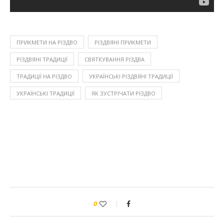
ПРИКМЕТИ НА РІЗДВО
РІЗДВЯНІ ПРИКМЕТИ
РІЗДВЯНІ ТРАДИЦІЇ
СВЯТКУВАННЯ РІЗДВА
ТРАДИЦІЇ НА РІЗДВО
УКРАЇНСЬКІ РІЗДВЯНІ ТРАДИЦІЇ
УКРАЇНСЬКІ ТРАДИЦІЇ
ЯК ЗУСТРІЧАТИ РІЗДВО
0