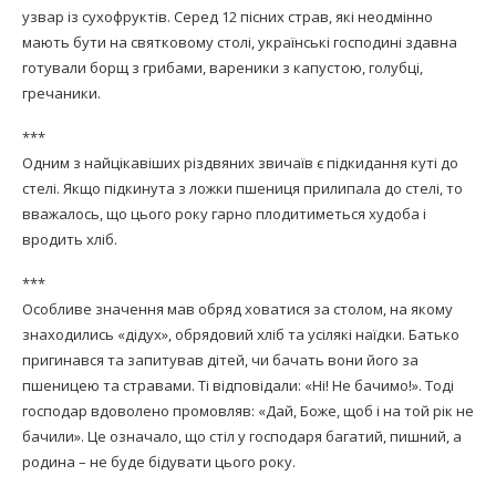
узвар із сухофруктів. Серед 12 пісних страв, які неодмінно
мають бути на святковому столі, українські господині здавна
готували борщ з грибами, вареники з капустою, голубці,
гречаники.
***
Одним з найцікавіших різдвяних звичаїв є підкидання куті до
стелі. Якщо підкинута з ложки пшениця прилипала до стелі, то
вважалось, що цього року гарно плодитиметься худоба і
вродить хліб.
***
Особливе значення мав обряд ховатися за столом, на якому
знаходились «дідух», обрядовий хліб та усілякі наїдки. Батько
пригинався та запитував дітей, чи бачать вони його за
пшеницею та стравами. Ті відповідали: «Ні! Не бачимо!». Тоді
господар вдоволено промовляв: «Дай, Боже, щоб і на той рік не
бачили». Це означало, що стіл у господаря багатий, пишний, а
родина – не буде бідувати цього року.