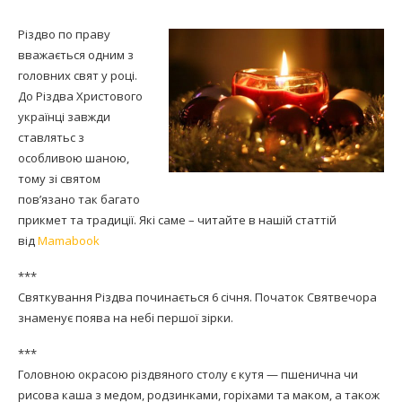
Різдво по праву
вважається одним з
головних свят у році.
До Різдва Христового
українці завжди
ставлятьс з
особливою шаною,
тому зі святом
пов’язано так багато
прикмет та традиції. Які саме – читайте в нашій статтій
від
Mamabook
***
Святкування Різдва починається 6 січня. Початок Святвечора
знаменує поява на небі першої зірки.
***
Головною окрасою різдвяного столу є кутя — пшенична чи
рисова каша з медом, родзинками, горіхами та маком, а також